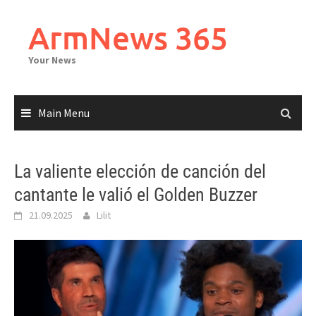
Skip
to
ArmNews 365
content
Your News
Main Menu
La valiente elección de canción del
cantante le valió el Golden Buzzer
21.09.2025
Lilit