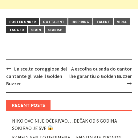
POSTED UNDER
GOTTALENT
INSPIRING
TALENT
VIRAL
TAGGED
SPAIN
SPANISH
Post
La scelta coraggiosa del
A escolha ousada do cantor
navigation
cantante gli vale il Golden
lhe garantiu o Golden Buzzer
Buzzer
RECENT POSTS
NIKO OVO NIJE OČEKIVAO… DEČAK OD 6 GODINA
ŠOKIRAO JE SVE
ΚΑΝΕΙΣ ΔΕΝ ΤΟ ΠΕΡΙΜΕΝΕ… ΕΝΑ ΠΑΙΔΙ 6 ΧΡΟΝΩΝ