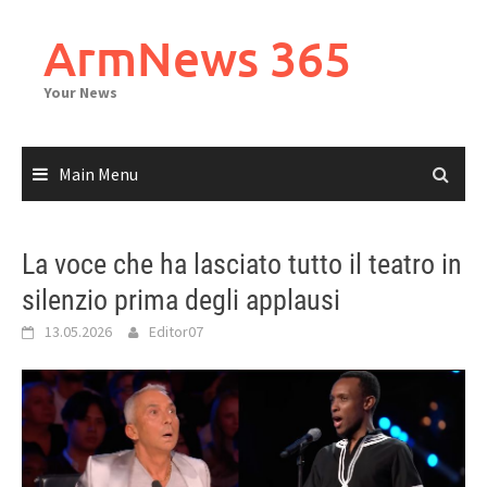
Skip
to
ArmNews 365
content
Your News
Main Menu
La voce che ha lasciato tutto il teatro in
silenzio prima degli applausi
13.05.2026
Editor07