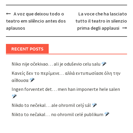
Post
A voz que deixou todo o
La voce che ha lasciato
navigation
teatro em silêncio antes dos
tutto il teatro in silenzio
aplausos
prima degli applausi
RECENT POSTS
Niko nije očekivao… ali je oduševio celu salu
Κανείς δεν το περίμενε… αλλά εντυπωσίασε όλη την
αίθουσα
Ingen forventet det… men han imponerte hele salen
Nikdo to nečekal… ale ohromil celý sál
Nikto to nečakal… no ohromil celé publikum