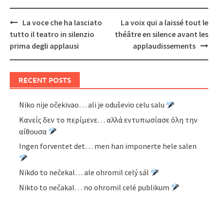
Post
La voce che ha lasciato
La voix qui a laissé tout le
navigation
tutto il teatro in silenzio
théâtre en silence avant les
prima degli applausi
applaudissements
RECENT POSTS
Niko nije očekivao… ali je oduševio celu salu
Κανείς δεν το περίμενε… αλλά εντυπωσίασε όλη την
αίθουσα
Ingen forventet det… men han imponerte hele salen
Nikdo to nečekal… ale ohromil celý sál
Nikto to nečakal… no ohromil celé publikum