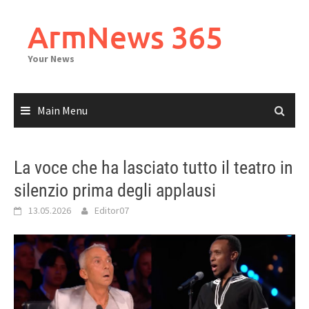
Skip
to
ArmNews 365
content
Your News
Main Menu
La voce che ha lasciato tutto il teatro in
silenzio prima degli applausi
13.05.2026
Editor07