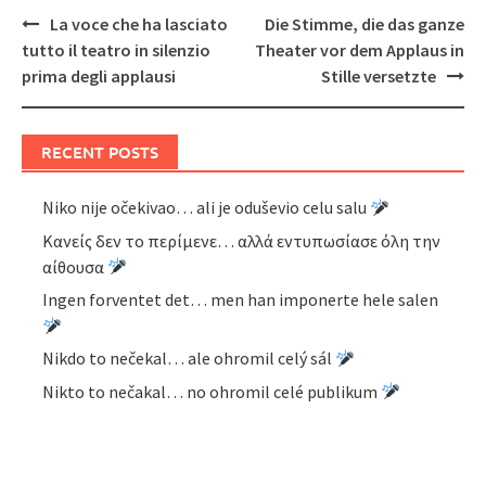
Post
La voce che ha lasciato
Die Stimme, die das ganze
navigation
tutto il teatro in silenzio
Theater vor dem Applaus in
prima degli applausi
Stille versetzte
RECENT POSTS
Niko nije očekivao… ali je oduševio celu salu
Κανείς δεν το περίμενε… αλλά εντυπωσίασε όλη την
αίθουσα
Ingen forventet det… men han imponerte hele salen
Nikdo to nečekal… ale ohromil celý sál
Nikto to nečakal… no ohromil celé publikum