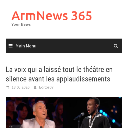
Skip
to
ArmNews 365
content
Your News
Main Menu
La voix qui a laissé tout le théâtre en
silence avant les applaudissements
13.05.2026
Editor07