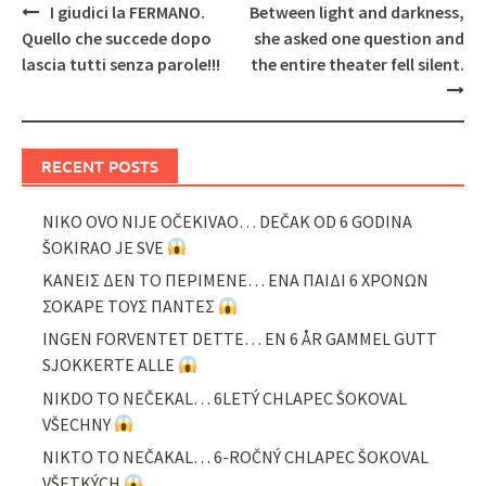
Post
I giudici la FERMANO.
Between light and darkness,
navigation
Quello che succede dopo
she asked one question and
lascia tutti senza parole!!!
the entire theater fell silent.
RECENT POSTS
NIKO OVO NIJE OČEKIVAO… DEČAK OD 6 GODINA
ŠOKIRAO JE SVE
ΚΑΝΕΙΣ ΔΕΝ ΤΟ ΠΕΡΙΜΕΝΕ… ΕΝΑ ΠΑΙΔΙ 6 ΧΡΟΝΩΝ
ΣΟΚΑΡΕ ΤΟΥΣ ΠΑΝΤΕΣ
INGEN FORVENTET DETTE… EN 6 ÅR GAMMEL GUTT
SJOKKERTE ALLE
NIKDO TO NEČEKAL… 6LETÝ CHLAPEC ŠOKOVAL
VŠECHNY
NIKTO TO NEČAKAL… 6-ROČNÝ CHLAPEC ŠOKOVAL
VŠETKÝCH