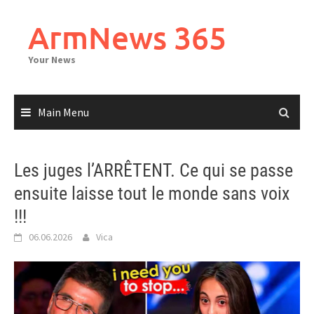
Skip
to
ArmNews 365
content
Your News
Main Menu
Les juges l’ARRÊTENT. Ce qui se passe
ensuite laisse tout le monde sans voix
!!!
06.06.2026
Vica