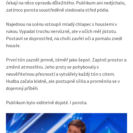
čekají na něco opravdu důležitého. Publikum ani nedýchalo,
zatímco porota soustředěně sledovala střed pódia.
Najednou na scénu vstoupil mladý chlapec s houslemi v
rukou. Vypadal trochu nervózně, ale v očích měl jistotu.
Postavil se doprostřed, na chvíli zavřel oči a pomalu zvedl
housle.
První tón zazněl jemně, téměř jako šepot. Zaplnil prostor a
změnil atmosféru. Jeho prsty se pohybovaly s
neuvěřitelnou přesností a vytvářely každý tón s citem.
Hudba začala klidně, ale postupně sílila a proměnila se v
dojemný příběh.
Publikum bylo viditelně dojaté. I porota.