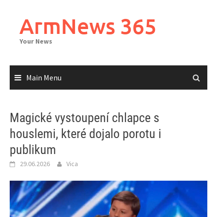
Skip
to
ArmNews 365
content
Your News
Main Menu
Magické vystoupení chlapce s
houslemi, které dojalo porotu i
publikum
29.06.2026
Vica