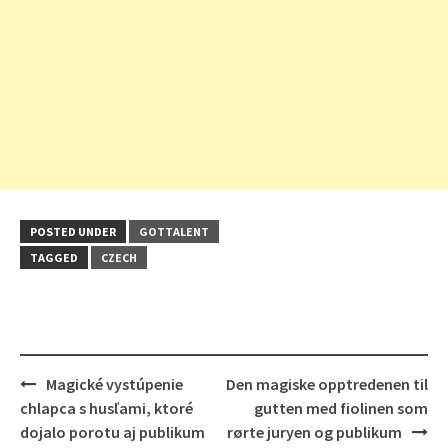
POSTED UNDER
GOTTALENT
TAGGED
CZECH
Post
Magické vystúpenie
Den magiske opptredenen til
navigation
chlapca s husľami, ktoré
gutten med fiolinen som
dojalo porotu aj publikum
rørte juryen og publikum