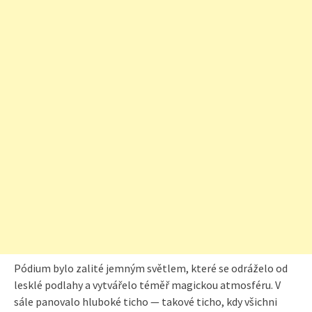
Pódium bylo zalité jemným světlem, které se odráželo od
lesklé podlahy a vytvářelo téměř magickou atmosféru. V
sále panovalo hluboké ticho — takové ticho, kdy všichni