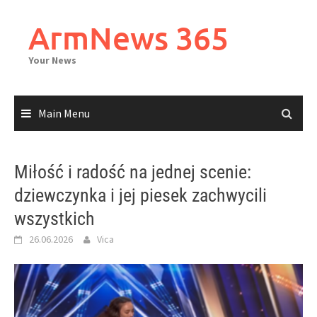
Skip
to
ArmNews 365
content
Your News
Main Menu
Miłość i radość na jednej scenie:
dziewczynka i jej piesek zachwycili
wszystkich
26.06.2026
Vica