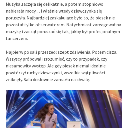
Muzyka zaczęła się delikatnie, a potem stopniowo
nabierała mocy… i właśnie wtedy dziewczynka się
poruszyła. Najbardziej zaskakujące było to, że piesek nie
pozostał tylko obserwatorem. Natychmiast zareagował na
muzykę i zaczął poruszać się tak, jakby był profesjonalnym
tancerzem.
Najpierw po sali przeszedł szept zdziwienia. Potem cisza.
Wszyscy próbowali zrozumieć, czy to przypadek, czy
niesamowity występ. Ale gdy piesek niemal idealnie
powtórzył ruchy dziewczynki, wszelkie wątpliwości
zniknęły. Sala dosłownie zamarła na chwilę.