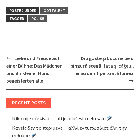
POSTED UNDER
GOTTALENT
TAGGED
POLISH
Post
Liebe und Freude auf
Dragoste și bucurie pe o
navigation
einer Bühne: Das Mädchen
singură scenă: fata și cățelul
und ihr kleiner Hund
ei au uimit pe toată lumea
begeisterten alle
RECENT POSTS
Niko nije očekivao… ali je oduševio celu salu
Κανείς δεν το περίμενε… αλλά εντυπωσίασε όλη την
αίθουσα