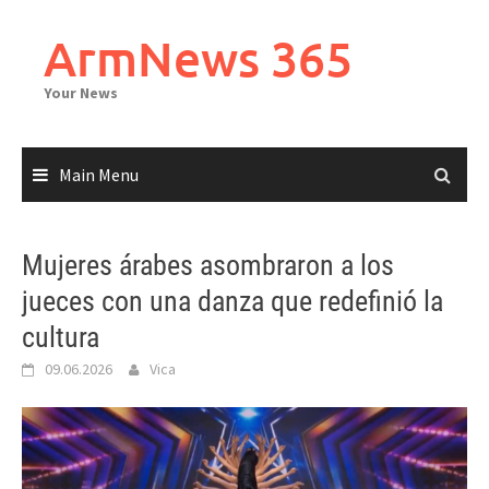
Skip
to
ArmNews 365
content
Your News
Main Menu
Mujeres árabes asombraron a los
jueces con una danza que redefinió la
cultura
09.06.2026
Vica