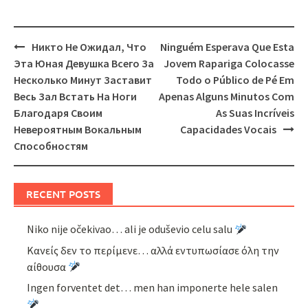
Post
Никто Не Ожидал, Что
Ninguém Esperava Que Esta
navigation
Эта Юная Девушка Всего За
Jovem Rapariga Colocasse
Несколько Минут Заставит
Todo o Público de Pé Em
Весь Зал Встать На Ноги
Apenas Alguns Minutos Com
Благодаря Своим
As Suas Incríveis
Невероятным Вокальным
Capacidades Vocais
Способностям
RECENT POSTS
Niko nije očekivao… ali je oduševio celu salu
Κανείς δεν το περίμενε… αλλά εντυπωσίασε όλη την
αίθουσα
Ingen forventet det… men han imponerte hele salen