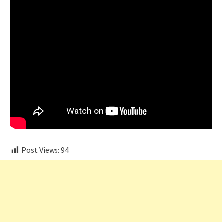
Post Views:
94