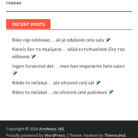
глазах
RECENT POSTS
Niko nije očekivao… ali je oduševio celu salu
Κανείς δεν το περίμενε… αλλά εντυπωσίασε όλη την
αίθουσα
Ingen forventet det… men han imponerte hele salen
Nikdo to nečekal… ale ohromil celý sál
Nikto to nečakal… no ohromil celé publikum
Copyright © 2026
ArmNews 365
.
Proudly powered by
WordPress
.
|
Theme: Awaken by
ThemezHut
.