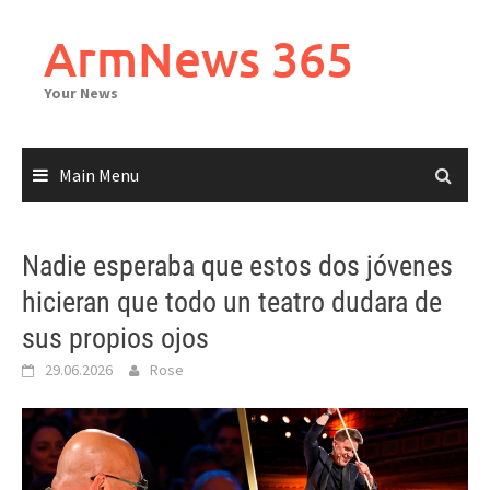
Skip
to
ArmNews 365
content
Your News
Main Menu
Nadie esperaba que estos dos jóvenes
hicieran que todo un teatro dudara de
sus propios ojos
29.06.2026
Rose