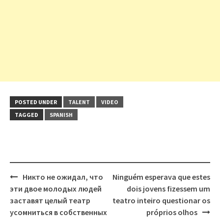
POSTED UNDER
TALENT
VIDEO
TAGGED
SPANISH
Post
Никто не ожидал, что
Ninguém esperava que estes
navigation
эти двое молодых людей
dois jovens fizessem um
заставят целый театр
teatro inteiro questionar os
усомниться в собственных
próprios olhos