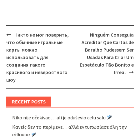
Post
Никто не мог поверить,
Ninguém Conseguia
navigation
что обычные игральные
Acreditar Que Cartas de
карты можно
Baralho Pudessem Ser
использовать для
Usadas Para Criar Um
создания такого
Espetáculo Tão Bonito e
красивого и невероятного
Irreal
шоу
RECENT POSTS
Niko nije očekivao… ali je oduševio celu salu
Κανείς δεν το περίμενε… αλλά εντυπωσίασε όλη την
αίθουσα