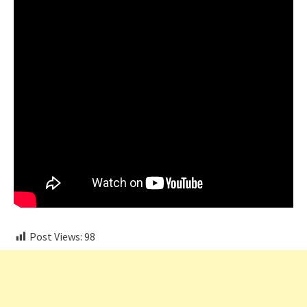
Post Views:
98