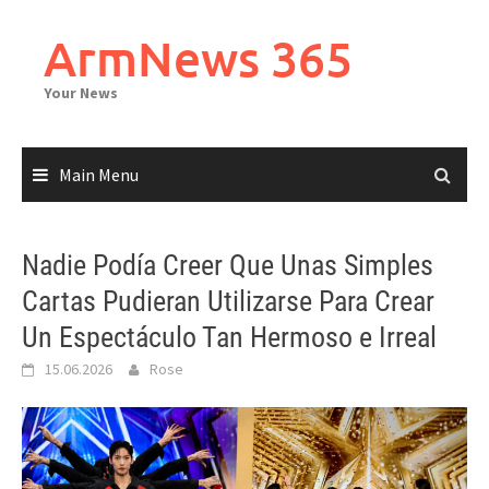
Skip
to
ArmNews 365
content
Your News
Main Menu
Nadie Podía Creer Que Unas Simples
Cartas Pudieran Utilizarse Para Crear
Un Espectáculo Tan Hermoso e Irreal
15.06.2026
Rose