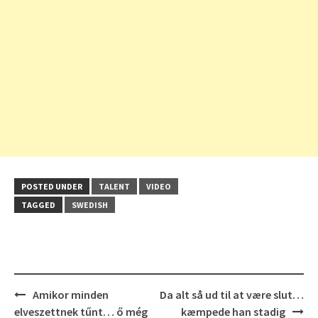
POSTED UNDER
TALENT
VIDEO
TAGGED
SWEDISH
Post
Amikor minden
Da alt så ud til at være slut…
navigation
elveszettnek tűnt… ő még
kæmpede han stadig