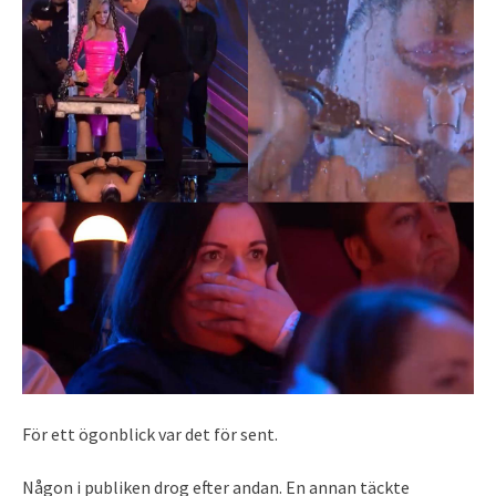
För ett ögonblick var det för sent.
Någon i publiken drog efter andan. En annan täckte