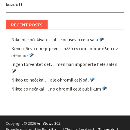
küzdött
RECENT POSTS
Niko nije očekivao… ali je oduševio celu salu
Κανείς δεν το περίμενε… αλλά εντυπωσίασε όλη την
αίθουσα
Ingen forventet det… men han imponerte hele salen
Nikdo to nečekal… ale ohromil celý sál
Nikto to nečakal… no ohromil celé publikum
Copyright © 2026
ArmNews 365
.
Proudly powered by
WordPress
.
|
Theme: Awaken by
ThemezHut
.