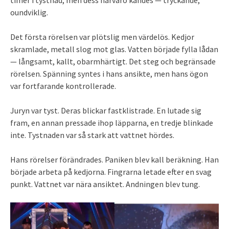
timer i tystnad, men dess närvaro kändes — tryckande,
oundviklig.
Det första rörelsen var plötslig men värdelös. Kedjor
skramlade, metall slog mot glas. Vatten började fylla lådan
— långsamt, kallt, obarmhärtigt. Det steg och begränsade
rörelsen. Spänning syntes i hans ansikte, men hans ögon
var fortfarande kontrollerade.
Juryn var tyst. Deras blickar fastklistrade. En lutade sig
fram, en annan pressade ihop läpparna, en tredje blinkade
inte. Tystnaden var så stark att vattnet hördes.
Hans rörelser förändrades. Paniken blev kall beräkning. Han
började arbeta på kedjorna. Fingrarna letade efter en svag
punkt. Vattnet var nära ansiktet. Andningen blev tung.