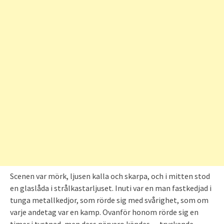
Scenen var mörk, ljusen kalla och skarpa, och i mitten stod
en glaslåda i strålkastarljuset. Inuti var en man fastkedjad i
tunga metallkedjor, som rörde sig med svårighet, som om
varje andetag var en kamp. Ovanför honom rörde sig en