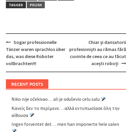
TAGGED
POLISH
Post
Sogar professionelle
Chiar și dansatorii
navigation
Tänzer waren sprachlos über
profesioniști au rămas fără
das, was diese Roboter
cuvinte de ceea ce au făcut
vollbrachten!!!
acești roboți
RECENT POSTS
Niko nije očekivao… ali je oduševio celu salu
Κανείς δεν το περίμενε… αλλά εντυπωσίασε όλη την
αίθουσα
Ingen forventet det… men han imponerte hele salen