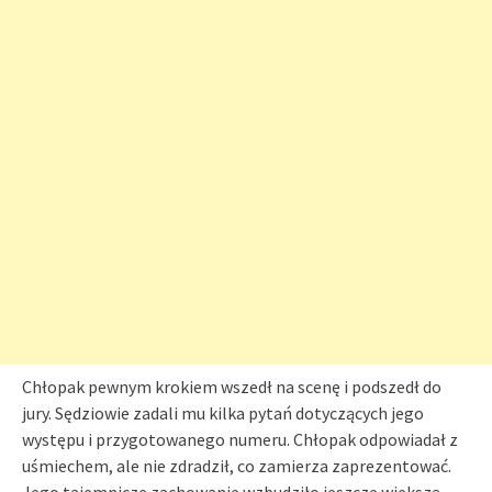
Chłopak pewnym krokiem wszedł na scenę i podszedł do
jury. Sędziowie zadali mu kilka pytań dotyczących jego
występu i przygotowanego numeru. Chłopak odpowiadał z
uśmiechem, ale nie zdradził, co zamierza zaprezentować.