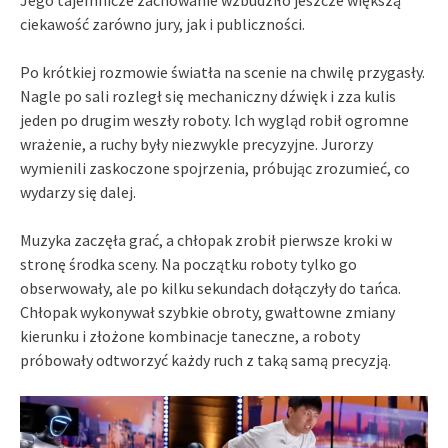
Jego tajemnicze zachowanie wzbudziło jeszcze większą
ciekawość zarówno jury, jak i publiczności.
Po krótkiej rozmowie światła na scenie na chwilę przygasły.
Nagle po sali rozległ się mechaniczny dźwięk i zza kulis
jeden po drugim weszły roboty. Ich wygląd robił ogromne
wrażenie, a ruchy były niezwykle precyzyjne. Jurorzy
wymienili zaskoczone spojrzenia, próbując zrozumieć, co
wydarzy się dalej.
Muzyka zaczęła grać, a chłopak zrobił pierwsze kroki w
stronę środka sceny. Na początku roboty tylko go
obserwowały, ale po kilku sekundach dołączyły do tańca.
Chłopak wykonywał szybkie obroty, gwałtowne zmiany
kierunku i złożone kombinacje taneczne, a roboty
próbowały odtworzyć każdy ruch z taką samą precyzją.