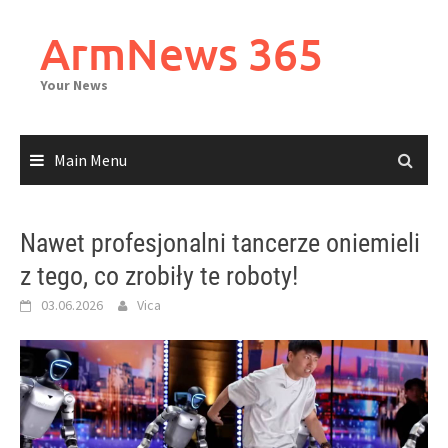
Skip
to
ArmNews 365
content
Your News
Main Menu
Nawet profesjonalni tancerze oniemieli
z tego, co zrobiły te roboty!
03.06.2026
Vica