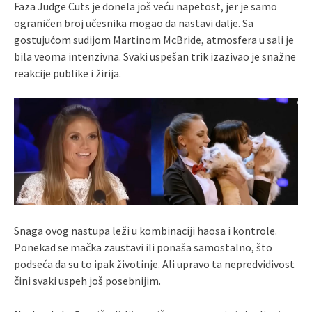
Faza Judge Cuts je donela još veću napetost, jer je samo
ograničen broj učesnika mogao da nastavi dalje. Sa
gostujućom sudijom Martinom McBride, atmosfera u sali je
bila veoma intenzivna. Svaki uspešan trik izazivao je snažne
reakcije publike i žirija.
Snaga ovog nastupa leži u kombinaciji haosa i kontrole.
Ponekad se mačka zaustavi ili ponaša samostalno, što
podseća da su to ipak životinje. Ali upravo ta nepredvidivost
čini svaki uspeh još posebnijim.