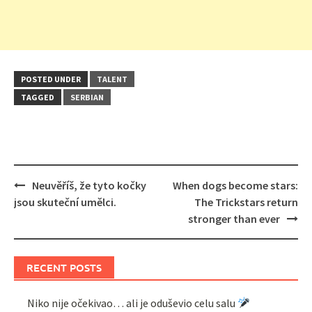
POSTED UNDER
TALENT
TAGGED
SERBIAN
Post
Neuvěříš, že tyto kočky
When dogs become stars:
navigation
jsou skuteční umělci.
The Trickstars return
stronger than ever
RECENT POSTS
Niko nije očekivao… ali je oduševio celu salu