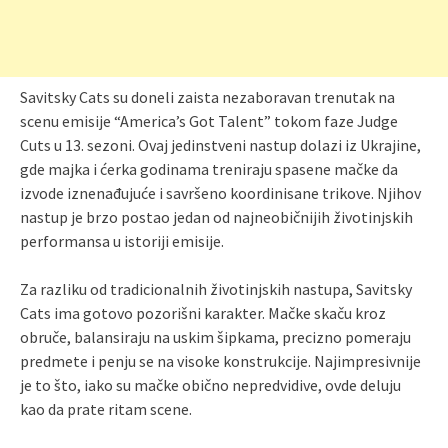
Savitsky Cats su doneli zaista nezaboravan trenutak na
scenu emisije “America’s Got Talent” tokom faze Judge
Cuts u 13. sezoni. Ovaj jedinstveni nastup dolazi iz Ukrajine,
gde majka i ćerka godinama treniraju spasene mačke da
izvode iznenađujuće i savršeno koordinisane trikove. Njihov
nastup je brzo postao jedan od najneobičnijih životinjskih
performansa u istoriji emisije.
Za razliku od tradicionalnih životinjskih nastupa, Savitsky
Cats ima gotovo pozorišni karakter. Mačke skaču kroz
obruče, balansiraju na uskim šipkama, precizno pomeraju
predmete i penju se na visoke konstrukcije. Najimpresivnije
je to što, iako su mačke obično nepredvidive, ovde deluju
kao da prate ritam scene.