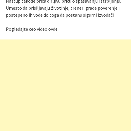
Nastup takođe priča dirljivu priču o spasavanju i strpljenju.
Umesto da prisiljavaju životinje, treneri grade poverenje i
postepeno ih vode do toga da postanu sigurni izvođači.
Pogledajte ceo video ovde