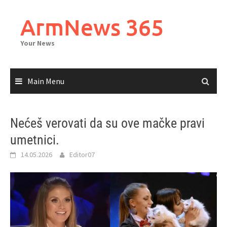
Skip
to
ArmNews 365
content
Your News
Main Menu
Nećeš verovati da su ove mačke pravi
umetnici.
14.05.2026
Editor07