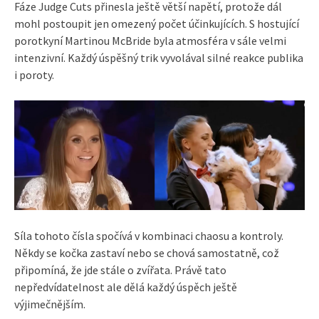
Fáze Judge Cuts přinesla ještě větší napětí, protože dál
mohl postoupit jen omezený počet účinkujících. S hostující
porotkyní Martinou McBride byla atmosféra v sále velmi
intenzivní. Každý úspěšný trik vyvolával silné reakce publika
i poroty.
Síla tohoto čísla spočívá v kombinaci chaosu a kontroly.
Někdy se kočka zastaví nebo se chová samostatně, což
připomíná, že jde stále o zvířata. Právě tato
nepředvídatelnost ale dělá každý úspěch ještě
výjimečnějším.