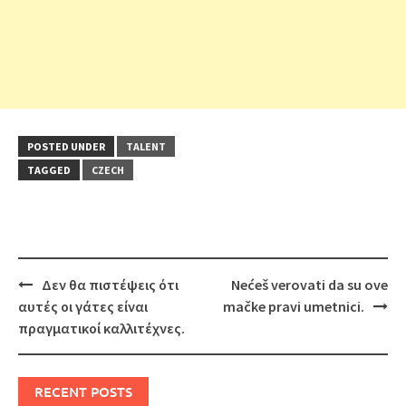
POSTED UNDER
TALENT
TAGGED
CZECH
Post
Δεν θα πιστέψεις ότι
Nećeš verovati da su ove
navigation
αυτές οι γάτες είναι
mačke pravi umetnici.
πραγματικοί καλλιτέχνες.
RECENT POSTS