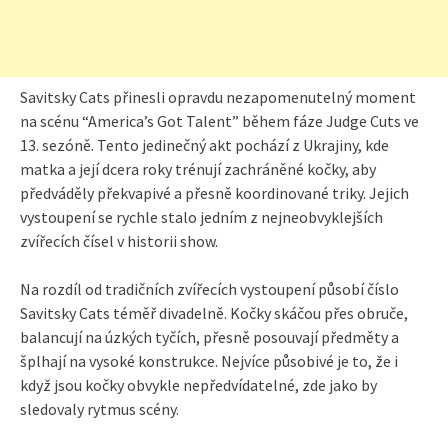
Savitsky Cats přinesli opravdu nezapomenutelný moment
na scénu “America’s Got Talent” během fáze Judge Cuts ve
13. sezóně. Tento jedinečný akt pochází z Ukrajiny, kde
matka a její dcera roky trénují zachráněné kočky, aby
předváděly překvapivé a přesně koordinované triky. Jejich
vystoupení se rychle stalo jedním z nejneobvyklejších
zvířecích čísel v historii show.
Na rozdíl od tradičních zvířecích vystoupení působí číslo
Savitsky Cats téměř divadelně. Kočky skáčou přes obruče,
balancují na úzkých tyčích, přesně posouvají předměty a
šplhají na vysoké konstrukce. Nejvíce působivé je to, že i
když jsou kočky obvykle nepředvídatelné, zde jako by
sledovaly rytmus scény.