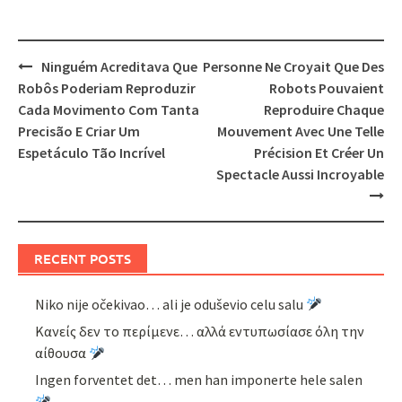
Post
Ninguém Acreditava Que
Personne Ne Croyait Que Des
navigation
Robôs Poderiam Reproduzir
Robots Pouvaient
Cada Movimento Com Tanta
Reproduire Chaque
Precisão E Criar Um
Mouvement Avec Une Telle
Espetáculo Tão Incrível
Précision Et Créer Un
Spectacle Aussi Incroyable
RECENT POSTS
Niko nije očekivao… ali je oduševio celu salu
Κανείς δεν το περίμενε… αλλά εντυπωσίασε όλη την
αίθουσα
Ingen forventet det… men han imponerte hele salen