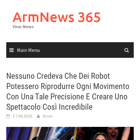
Skip
to
ArmNews 365
content
Your News
Main Menu
Nessuno Credeva Che Dei Robot
Potessero Riprodurre Ogni Movimento
Con Una Tale Precisione E Creare Uno
Spettacolo Così Incredibile
17.06.2026
Rose