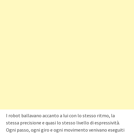
I robot ballavano accanto a lui con lo stesso ritmo, la
stessa precisione e quasi lo stesso livello di espressività.
Ogni passo, ogni giro e ogni movimento venivano eseguiti