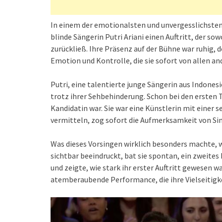
In einem der emotionalsten und unvergesslichsten
blinde Sängerin Putri Ariani einen Auftritt, der so
zurückließ. Ihre Präsenz auf der Bühne war ruhig,
Emotion und Kontrolle, die sie sofort von allen 
Putri, eine talentierte junge Sängerin aus Indone
trotz ihrer Sehbehinderung. Schon bei den ersten T
Kandidatin war. Sie war eine Künstlerin mit einer 
vermitteln, zog sofort die Aufmerksamkeit von Si
Was dieses Vorsingen wirklich besonders machte, w
sichtbar beeindruckt, bat sie spontan, ein zweites 
und zeigte, wie stark ihr erster Auftritt gewesen w
atemberaubende Performance, die ihre Vielseitigke