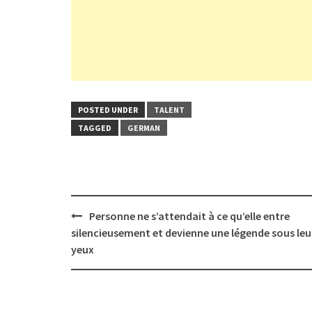
POSTED UNDER
TALENT
TAGGED
GERMAN
Post
Personne ne s’attendait à ce qu’elle entre
navigation
silencieusement et devienne une légende sous leu
yeux