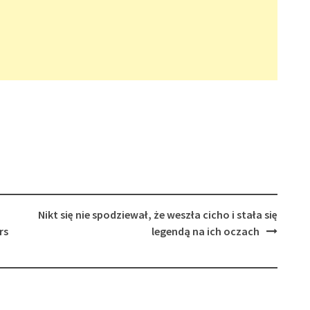
Nikt się nie spodziewał, że weszła cicho i stała się
rs
legendą na ich oczach