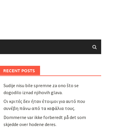
RECENT POSTS
Sudije nisu bile spremne za ono što se
dogodilo iznad njihovih glava.
Οι κριτές δεν ήταν έτοιμοι για αυτό που
συνέβη πάνω από τα κεφάλια τους.
Dommerne var ikke forberedt på det som
skjedde over hodene deres.