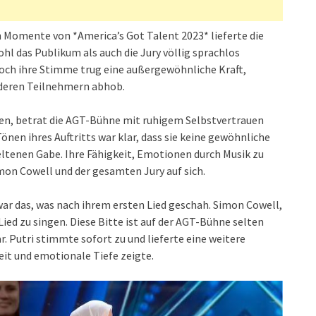
 Momente von *America’s Got Talent 2023* lieferte die
wohl das Publikum als auch die Jury völlig sprachlos
 doch ihre Stimme trug eine außergewöhnliche Kraft,
anderen Teilnehmern abhob.
sien, betrat die AGT-Bühne mit ruhigem Selbstvertrauen
önen ihres Auftritts war klar, dass sie keine gewöhnliche
seltenen Gabe. Ihre Fähigkeit, Emotionen durch Musik zu
mon Cowell und der gesamten Jury auf sich.
ar das, was nach ihrem ersten Lied geschah. Simon Cowell,
Lied zu singen. Diese Bitte ist auf der AGT-Bühne selten
ar. Putri stimmte sofort zu und lieferte eine weitere
it und emotionale Tiefe zeigte.