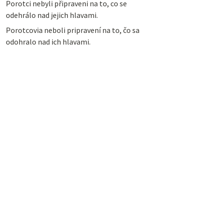
Porotci nebyli připraveni na to, co se
odehrálo nad jejich hlavami.
Porotcovia neboli pripravení na to, čo sa
odohralo nad ich hlavami.