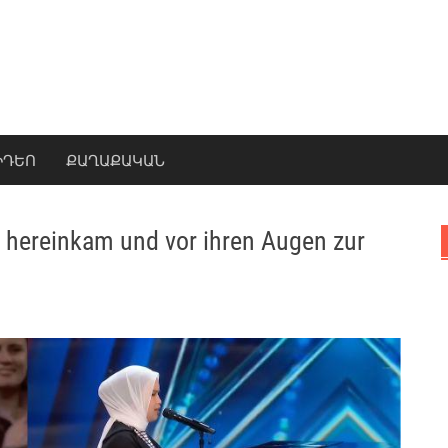
ԻԴԵՈ
ՔԱՂԱՔԱԿԱՆ
e hereinkam und vor ihren Augen zur