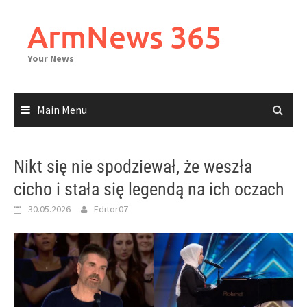
Skip
to
ArmNews 365
content
Your News
Main Menu
Nikt się nie spodziewał, że weszła
cicho i stała się legendą na ich oczach
30.05.2026
Editor07