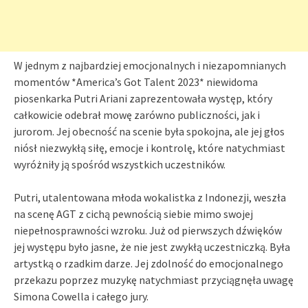
W jednym z najbardziej emocjonalnych i niezapomnianych
momentów *America’s Got Talent 2023* niewidoma
piosenkarka Putri Ariani zaprezentowała występ, który
całkowicie odebrał mowę zarówno publiczności, jak i
jurorom. Jej obecność na scenie była spokojna, ale jej głos
niósł niezwykłą siłę, emocje i kontrolę, które natychmiast
wyróżniły ją spośród wszystkich uczestników.
Putri, utalentowana młoda wokalistka z Indonezji, weszła
na scenę AGT z cichą pewnością siebie mimo swojej
niepełnosprawności wzroku. Już od pierwszych dźwięków
jej występu było jasne, że nie jest zwykłą uczestniczką. Była
artystką o rzadkim darze. Jej zdolność do emocjonalnego
przekazu poprzez muzykę natychmiast przyciągnęła uwagę
Simona Cowella i całego jury.