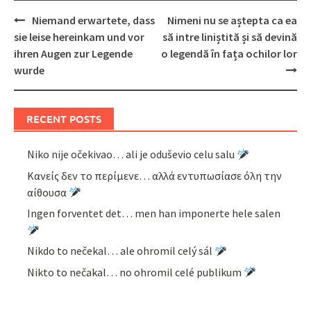
Post
Niemand erwartete, dass
Nimeni nu se aștepta ca ea
navigation
sie leise hereinkam und vor
să intre liniștită și să devină
ihren Augen zur Legende
o legendă în fața ochilor lor
wurde
RECENT POSTS
Niko nije očekivao… ali je oduševio celu salu
Κανείς δεν το περίμενε… αλλά εντυπωσίασε όλη την
αίθουσα
Ingen forventet det… men han imponerte hele salen
Nikdo to nečekal… ale ohromil celý sál
Nikto to nečakal… no ohromil celé publikum