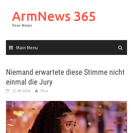
Skip
to
ArmNews 365
content
Your News
Main Menu
Niemand erwartete diese Stimme nicht
einmal die Jury
11.06.2026
Vica