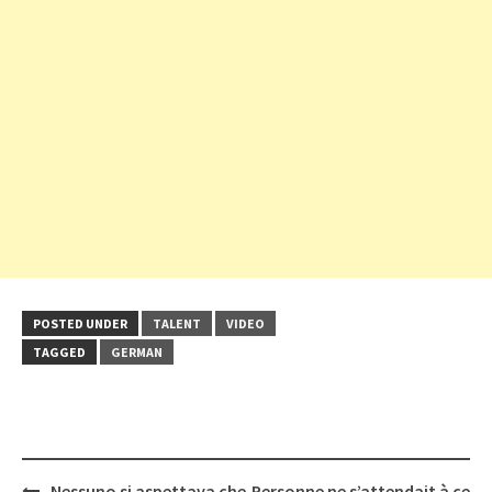
POSTED UNDER
TALENT
VIDEO
TAGGED
GERMAN
Post
Nessuno si aspettava che
Personne ne s’attendait à ce