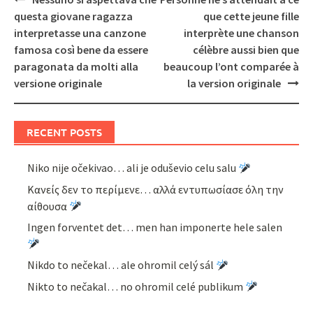
navigation
questa giovane ragazza
que cette jeune fille
interpretasse una canzone
interprète une chanson
famosa così bene da essere
célèbre aussi bien que
paragonata da molti alla
beaucoup l’ont comparée à
versione originale
la version originale
RECENT POSTS
Niko nije očekivao… ali je oduševio celu salu
Κανείς δεν το περίμενε… αλλά εντυπωσίασε όλη την
αίθουσα
Ingen forventet det… men han imponerte hele salen
Nikdo to nečekal… ale ohromil celý sál
Nikto to nečakal… no ohromil celé publikum