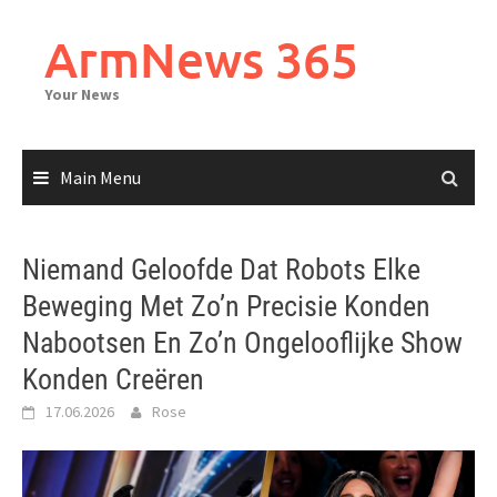
Skip
to
ArmNews 365
content
Your News
Main Menu
Niemand Geloofde Dat Robots Elke
Beweging Met Zo’n Precisie Konden
Nabootsen En Zo’n Ongelooflijke Show
Konden Creëren
17.06.2026
Rose