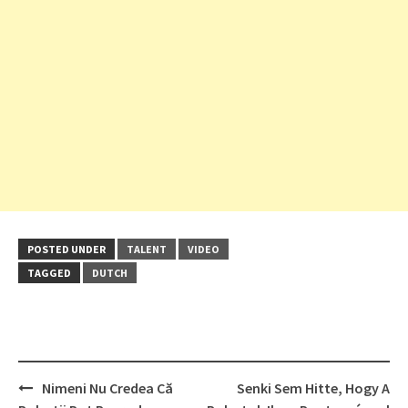
POSTED UNDER
TALENT
VIDEO
TAGGED
DUTCH
Post
Nimeni Nu Credea Că
Senki Sem Hitte, Hogy A
navigation