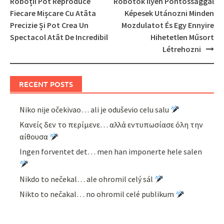
Roboții Pot Reproduce
Robotok Ilyen Pontossággal
Fiecare Mișcare Cu Atâta
Képesek Utánozni Minden
Precizie Și Pot Crea Un
Mozdulatot És Egy Ennyire
Spectacol Atât De Incredibil
Hihetetlen Műsort
Létrehozni
RECENT POSTS
Niko nije očekivao… ali je oduševio celu salu
Κανείς δεν το περίμενε… αλλά εντυπωσίασε όλη την
αίθουσα
Ingen forventet det… men han imponerte hele salen
Nikdo to nečekal… ale ohromil celý sál
Nikto to nečakal… no ohromil celé publikum