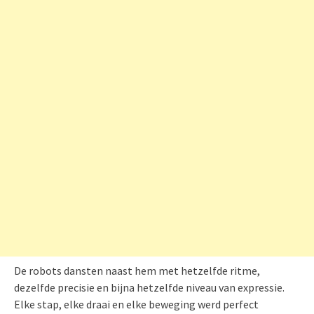
De robots dansten naast hem met hetzelfde ritme,
dezelfde precisie en bijna hetzelfde niveau van expressie.
Elke stap, elke draai en elke beweging werd perfect