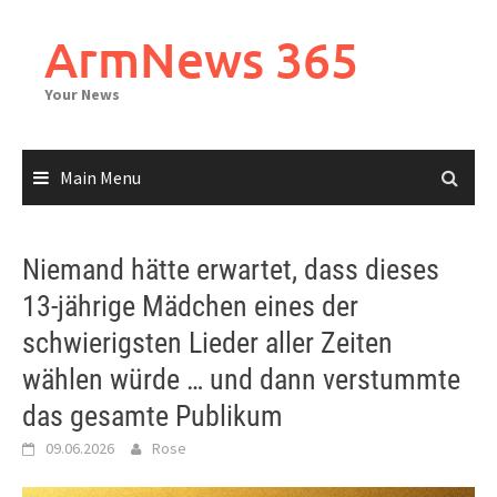
Skip
to
ArmNews 365
content
Your News
Main Menu
Niemand hätte erwartet, dass dieses
13-jährige Mädchen eines der
schwierigsten Lieder aller Zeiten
wählen würde … und dann verstummte
das gesamte Publikum
09.06.2026
Rose