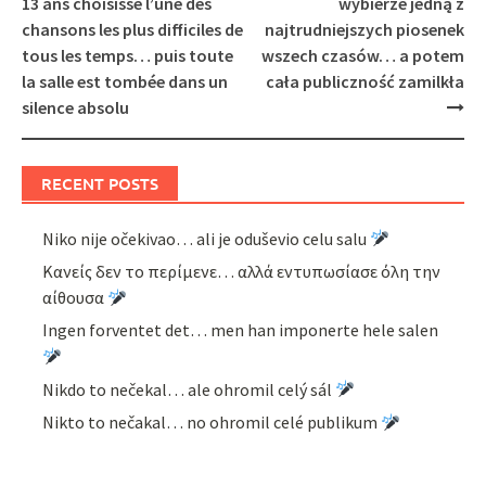
13 ans choisisse l’une des
wybierze jedną z
chansons les plus difficiles de
najtrudniejszych piosenek
tous les temps… puis toute
wszech czasów… a potem
la salle est tombée dans un
cała publiczność zamilkła
silence absolu
RECENT POSTS
Niko nije očekivao… ali je oduševio celu salu
Κανείς δεν το περίμενε… αλλά εντυπωσίασε όλη την
αίθουσα
Ingen forventet det… men han imponerte hele salen
Nikdo to nečekal… ale ohromil celý sál
Nikto to nečakal… no ohromil celé publikum