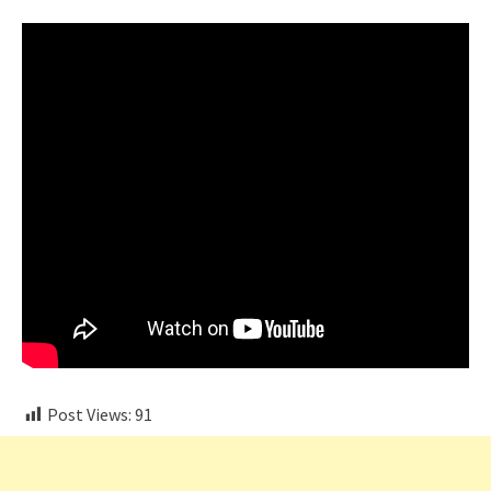
Post Views:
91