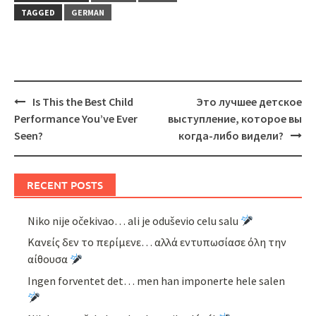
TAGGED
GERMAN
Post
Is This the Best Child
Это лучшее детское
navigation
Performance You’ve Ever
выступление, которое вы
Seen?
когда-либо видели?
RECENT POSTS
Niko nije očekivao… ali je oduševio celu salu
Κανείς δεν το περίμενε… αλλά εντυπωσίασε όλη την
αίθουσα
Ingen forventet det… men han imponerte hele salen