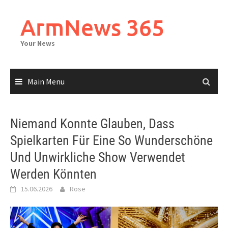
Skip
to
ArmNews 365
content
Your News
Main Menu
Niemand Konnte Glauben, Dass
Spielkarten Für Eine So Wunderschöne
Und Unwirkliche Show Verwendet
Werden Könnten
15.06.2026
Rose