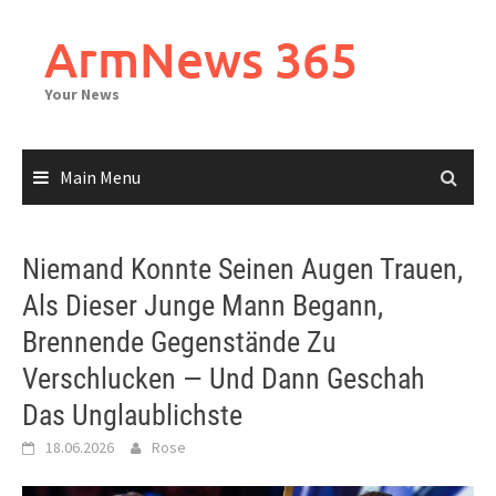
Skip
to
ArmNews 365
content
Your News
Main Menu
Niemand Konnte Seinen Augen Trauen,
Als Dieser Junge Mann Begann,
Brennende Gegenstände Zu
Verschlucken — Und Dann Geschah
Das Unglaublichste
18.06.2026
Rose