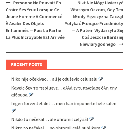
Post
Personne Ne Pouvait En
Nikt Nie Mógł Uwierzyć
navigation
Croire Ses Yeux Lorsque Ce
Własnym Oczom, Gdy Ten
Jeune Homme A Commencé
Młody Mężczyzna Zaczął
À Avaler Des Objets
Połykać Płonące Przedmioty
Enflammés — Puis La Partie
— A Potem Wydarzyło Się
La Plus Incroyable Est Arrivée
Coś Jeszcze Bardziej
Niewiarygodnego
RECENT POSTS
Niko nije očekivao… ali je oduševio celu salu
Κανείς δεν το περίμενε… αλλά εντυπωσίασε όλη την
αίθουσα
Ingen forventet det… men han imponerte hele salen
Nikdo to nečekal… ale ohromil celý sál
Nikto to nečakal… no ohromil celé publikum