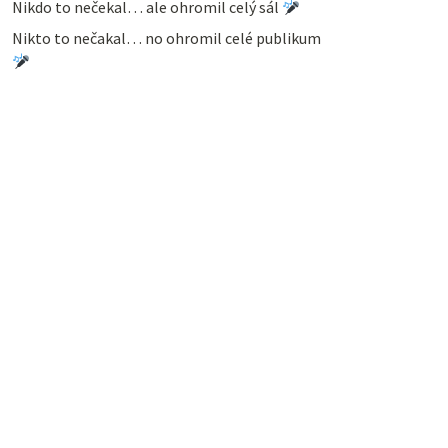
Nikdo to nečekal… ale ohromil celý sál
Nikto to nečakal… no ohromil celé publikum