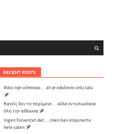
RECENT POSTS
Niko nije očekivao… ali je oduševio celu salu
Κανείς δεν το περίμενε… αλλά εντυπωσίασε
όλη την αίθουσα
Ingen forventet det… men han imponerte
hele salen