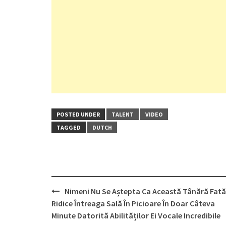
POSTED UNDER
TALENT
VIDEO
TAGGED
DUTCH
Post
Nimeni Nu Se Aștepta Ca Această Tânără Fată
navigation
Ridice Întreaga Sală În Picioare În Doar Câteva
Minute Datorită Abilităților Ei Vocale Incredibile