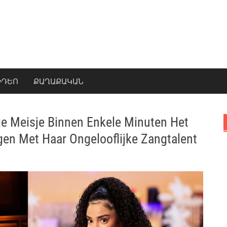
ԻԴԵՈ
ՔԱՂԱՔԱԿԱՆ
e Meisje Binnen Enkele Minuten Het
gen Met Haar Ongelooflijke Zangtalent