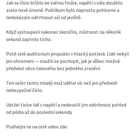
Jak se číslo blížilo ke svému finále, napětí v sále dosáhlo
zcela nové úrovně. Publikum bylo naprosto pohlceno a
nedokázalo odtrhnout oči od jeviště.
Když vystoupení nakonec skončilo, místnost na několik
sekund zaplnilo ticho.
Poté celé auditorium propuklo v hlasitý potlesk. Lidé nebyli
jen ohromeni — snažili se pochopit, jak je vůbec možné
předvést něco takového bez jediného zranění.
Ten večer tento mladý muž udělal víc než jen předvedl
nebezpečné číslo.
Udržel tisíce lidí v napětí a nedovolil jim odtrhnout pohled
od pódia až do poslední sekundy.
Podívejte se na celé video zde: