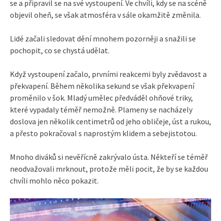
se a připravil se na své vystoupení. Ve chvíli, kdy se na scéně
objevil oheň, se však atmosféra v sále okamžitě změnila.
Lidé začali sledovat dění mnohem pozorněji a snažili se
pochopit, co se chystá udělat.
Když vystoupení začalo, prvními reakcemi byly zvědavost a
překvapení. Během několika sekund se však překvapení
proměnilo v šok. Mladý umělec předváděl ohňové triky,
které vypadaly téměř nemožně. Plameny se nacházely
doslova jen několik centimetrů od jeho obličeje, úst a rukou,
a přesto pokračoval s naprostým klidem a sebejistotou.
Mnoho diváků si nevěřícně zakrývalo ústa. Někteří se téměř
neodvažovali mrknout, protože měli pocit, že by se každou
chvíli mohlo něco pokazit.