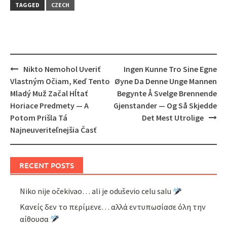
TAGGED
CZECH
Post
Nikto Nemohol Uveriť
Ingen Kunne Tro Sine Egne
navigation
Vlastným Očiam, Keď Tento
Øyne Da Denne Unge Mannen
Mladý Muž Začal Hĺtať
Begynte Å Svelge Brennende
Horiace Predmety — A
Gjenstander — Og Så Skjedde
Potom Prišla Tá
Det Mest Utrolige
Najneuveriteľnejšia Časť
RECENT POSTS
Niko nije očekivao… ali je oduševio celu salu
Κανείς δεν το περίμενε… αλλά εντυπωσίασε όλη την
αίθουσα