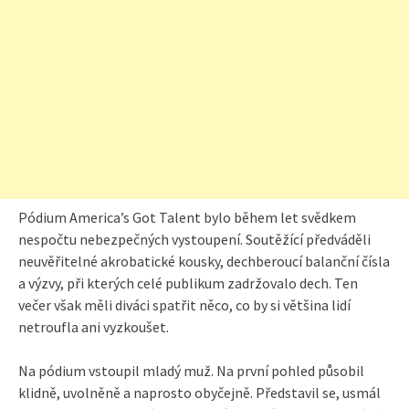
Pódium America’s Got Talent bylo během let svědkem
nespočtu nebezpečných vystoupení. Soutěžící předváděli
neuvěřitelné akrobatické kousky, dechberoucí balanční čísla
a výzvy, při kterých celé publikum zadržovalo dech. Ten
večer však měli diváci spatřit něco, co by si většina lidí
netroufla ani vyzkoušet.
Na pódium vstoupil mladý muž. Na první pohled působil
klidně, uvolněně a naprosto obyčejně. Představil se, usmál