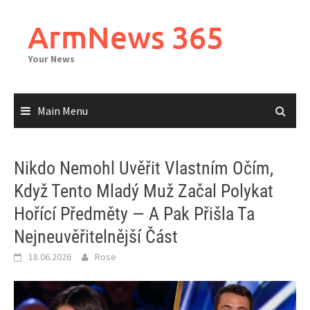
Skip
to
ArmNews 365
content
Your News
Main Menu
Nikdo Nemohl Uvěřit Vlastním Očím,
Když Tento Mladý Muž Začal Polykat
Hořící Předměty — A Pak Přišla Ta
Nejneuvěřitelnější Část
18.06.2026
Rose