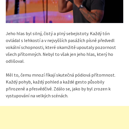
Jeho hlas byl silný, čistý a plný sebejistoty. Každý tón
ovládal s lehkostí a v nejvyšších pasážích písně předvedl
vokální schopnosti, které okamžitě upoutaly pozornost
všech přítomných. Nebyl to však jen jeho hlas, který ho
odlišoval.
Měl to, čemu mnozí říkají skutečná pódiová přítomnost.
Každý pohyb, každý pohled a každé gesto působily
přirozeně a přesvědčivě. Zdálo se, jako by byl zrozen k
vystupování na velkých scénách.