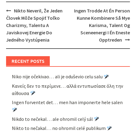
Post
Nikto Neveril, Že Jeden
Ingen Trodde At Én Person
navigation
Človek Môže Spojiť Toľko
Kunne Kombinere Så Mye
Charizmy, Talentu A
Karisma, Talent Og
Javiskovej Energie Do
Sceneenergi I Én Eneste
Jedného Vystúpenia
Opptreden
RECENT POSTS
Niko nije očekivao… ali je oduševio celu salu
Κανείς δεν το περίμενε… αλλά εντυπωσίασε όλη την
αίθουσα
Ingen forventet det… men han imponerte hele salen
Nikdo to nečekal… ale ohromil celý sál
Nikto to nečakal… no ohromil celé publikum