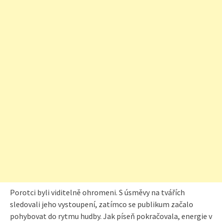
Porotci byli viditelně ohromeni. S úsměvy na tvářích
sledovali jeho vystoupení, zatímco se publikum začalo
pohybovat do rytmu hudby. Jak píseň pokračovala, energie v