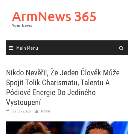
Skip
to
ArmNews 365
content
Your News
Main Menu
Nikdo Nevěřil, Že Jeden Člověk Může
Spojit Tolik Charismatu, Talentu A
Pódiové Energie Do Jediného
Vystoupení
17.06.2026
Rose