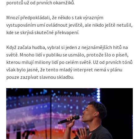
porotců už od prvních okamžiků.
Mnozí předpokládali, že někdo s tak výrazným
vystupováním umí ovládnout jeviště, ale nikdo ještě netušil,
kde se skrývá skutečné překvapení.
Když začala hudba, vybral si jeden z nejznámějších hitů na
světě. Mnoho lidí v publiku se usmálo, protože šlo o píseň,
kterou milují miliony lidí po celém světě. Už od prvních tónů
však bylo jasné, že tento mladý interpret nemá v plánu
pouze zazpívat slavnou skladbu.