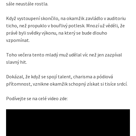
sále neustále rostla.
Když vystoupení skončilo, na okamžik zavládlo v auditoriu
ticho, než propuklo v bouřlivý potlesk. Mnozí už věděli, že
právě byli svědky výkonu, na který se bude dlouho
vzpomínat.
Toho večera tento mladý muž udělal víc než jen zazpíval
slavný hit.
Dokázal, že když se spojí talent, charisma a pódiová
přítomnost, vznikne okamžik schopný získat si tisíce srdcí.
Podívejte se na celé video zde: