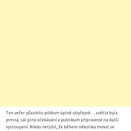
Ten večer působilo pódium úplně obyčejně… světla byla
jemná, sál plný očekávání a publikum připravené na další
vystoupení. Nikdo netušil, že během několika minut se