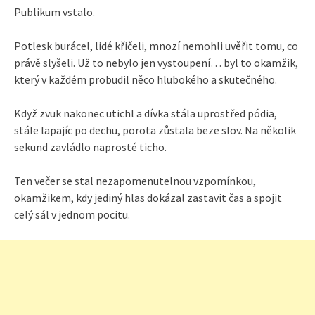
Publikum vstalo.
Potlesk burácel, lidé křičeli, mnozí nemohli uvěřit tomu, co
právě slyšeli. Už to nebylo jen vystoupení… byl to okamžik,
který v každém probudil něco hlubokého a skutečného.
Když zvuk nakonec utichl a dívka stála uprostřed pódia,
stále lapajíc po dechu, porota zůstala beze slov. Na několik
sekund zavládlo naprosté ticho.
Ten večer se stal nezapomenutelnou vzpomínkou,
okamžikem, kdy jediný hlas dokázal zastavit čas a spojit
celý sál v jednom pocitu.