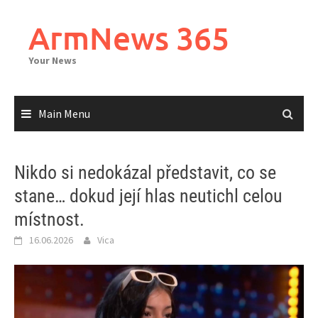
Skip
to
ArmNews 365
content
Your News
Main Menu
Nikdo si nedokázal představit, co se
stane… dokud její hlas neutichl celou
místnost.
16.06.2026
Vica