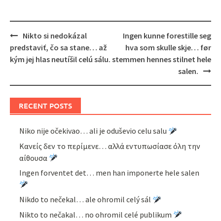
Post
Nikto si nedokázal
Ingen kunne forestille seg
navigation
predstaviť, čo sa stane… až
hva som skulle skje… før
kým jej hlas neutíšil celú sálu.
stemmen hennes stilnet hele
salen.
RECENT POSTS
Niko nije očekivao… ali je oduševio celu salu
Κανείς δεν το περίμενε… αλλά εντυπωσίασε όλη την
αίθουσα
Ingen forventet det… men han imponerte hele salen
Nikdo to nečekal… ale ohromil celý sál
Nikto to nečakal… no ohromil celé publikum