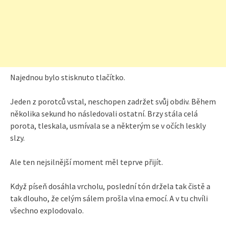
Najednou bylo stisknuto tlačítko.
Jeden z porotců vstal, neschopen zadržet svůj obdiv. Během
několika sekund ho následovali ostatní. Brzy stála celá
porota, tleskala, usmívala se a některým se v očích leskly
slzy.
Ale ten nejsilnější moment měl teprve přijít.
Když píseň dosáhla vrcholu, poslední tón držela tak čistě a
tak dlouho, že celým sálem prošla vlna emocí. A v tu chvíli
všechno explodovalo.