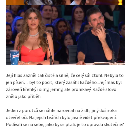
Její hlas zazněl tak čistě a silně, že celý sál ztuhl. Nebyla to
jen píseň… byl to pocit, který zasáhl každého. Její hlas byl
zároveň křehký i silný, jemný, ale pronikavý. Každé slovo
znělo jako příběh.
Jeden z porotců se náhle narovnal na židli, jiný doširoka
otevřel oči. Na jejich tvářích bylo jasně vidět překvapení.
Podívali se na sebe, jako by se ptali: je to opravdu skutečné?