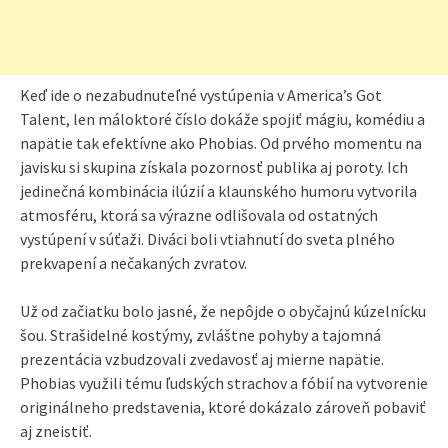
Keď ide o nezabudnuteľné vystúpenia v America’s Got
Talent, len máloktoré číslo dokáže spojiť mágiu, komédiu a
napätie tak efektívne ako Phobias. Od prvého momentu na
javisku si skupina získala pozornosť publika aj poroty. Ich
jedinečná kombinácia ilúzií a klaunského humoru vytvorila
atmosféru, ktorá sa výrazne odlišovala od ostatných
vystúpení v súťaži. Diváci boli vtiahnutí do sveta plného
prekvapení a nečakaných zvratov.
Už od začiatku bolo jasné, že nepôjde o obyčajnú kúzelnícku
šou. Strašidelné kostýmy, zvláštne pohyby a tajomná
prezentácia vzbudzovali zvedavosť aj mierne napätie.
Phobias využili tému ľudských strachov a fóbií na vytvorenie
originálneho predstavenia, ktoré dokázalo zároveň pobaviť
aj zneistiť.