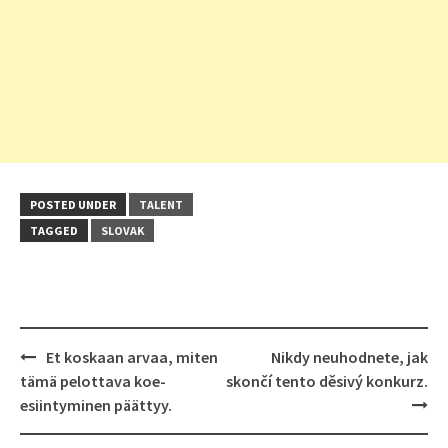
POSTED UNDER
TALENT
TAGGED
SLOVAK
Post
Et koskaan arvaa, miten
Nikdy neuhodnete, jak
navigation
tämä pelottava koe-
skončí tento děsivý konkurz.
esiintyminen päättyy.