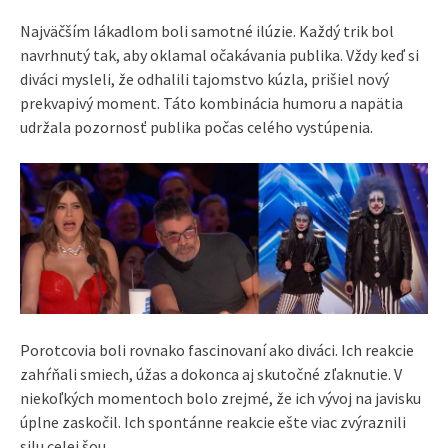
Najväčším lákadlom boli samotné ilúzie. Každý trik bol
navrhnutý tak, aby oklamal očakávania publika. Vždy keď si
diváci mysleli, že odhalili tajomstvo kúzla, prišiel nový
prekvapivý moment. Táto kombinácia humoru a napätia
udržala pozornosť publika počas celého vystúpenia.
Porotcovia boli rovnako fascinovaní ako diváci. Ich reakcie
zahŕňali smiech, úžas a dokonca aj skutočné zľaknutie. V
niekoľkých momentoch bolo zrejmé, že ich vývoj na javisku
úplne zaskočil. Ich spontánne reakcie ešte viac zvýraznili
silu celej šou.