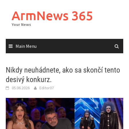
Skip
to
ArmNews 365
content
Your News
Main Menu
Nikdy neuhádnete, ako sa skončí tento
desivý konkurz.
05.06.2026
Editor07