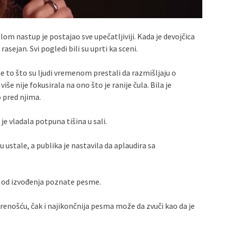
lom nastup je postajao sve upečatljiviji. Kada je devojčica
 rasejan. Svi pogledi bili su uprti ka sceni.
e to što su ljudi vremenom prestali da razmišljaju o
više nije fokusirala na ono što je ranije čula. Bila je
 pred njima.
e vladala potpuna tišina u sali.
u ustale, a publika je nastavila da aplaudira sa
e od izvođenja poznate pesme.
krenošću, čak i najikončnija pesma može da zvuči kao da je