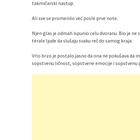
takmičarski nastup.
Ali sve se promenilo već posle prve note.
Njen glas je odmah ispunio celu dvoranu. Bio je ne s
terale ljude da slušaju svaku reč do samog kraja.
Vrlo brzo je postalo jasno da ona ne pokušava da im
sopstvenu ličnost, sopstvene emocije i sopstvenu p