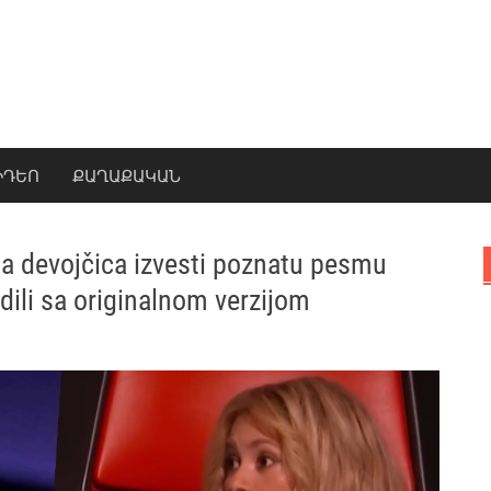
ԻԴԵՈ
ՔԱՂԱՔԱԿԱՆ
da devojčica izvesti poznatu pesmu
dili sa originalnom verzijom