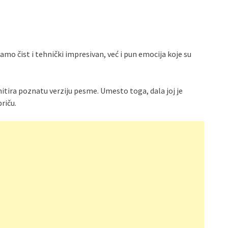
amo čist i tehnički impresivan, već i pun emocija koje su
itira poznatu verziju pesme. Umesto toga, dala joj je
riču.