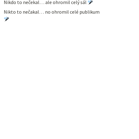
Nikdo to nečekal… ale ohromil celý sál
Nikto to nečakal… no ohromil celé publikum