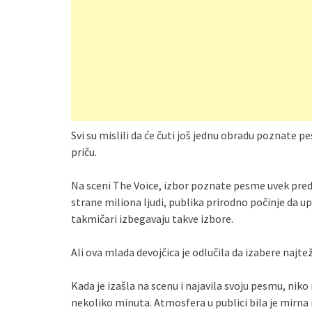
Svi su mislili da će čuti još jednu obradu poznate 
priču.
Na sceni The Voice, izbor poznate pesme uvek preds
strane miliona ljudi, publika prirodno počinje da
takmičari izbegavaju takve izbore.
Ali ova mlada devojčica je odlučila da izabere najtež
Kada je izašla na scenu i najavila svoju pesmu, niko
nekoliko minuta. Atmosfera u publici bila je mirna 