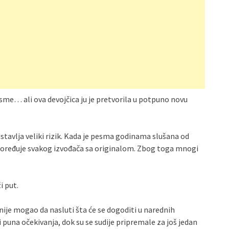
pesme… ali ova devojčica ju je pretvorila u potpuno novu
tavlja veliki rizik. Kada je pesma godinama slušana od
 upoređuje svakog izvođača sa originalom. Zbog toga mnogi
i put.
 nije mogao da nasluti šta će se dogoditi u narednih
i puna očekivanja, dok su se sudije pripremale za još jedan