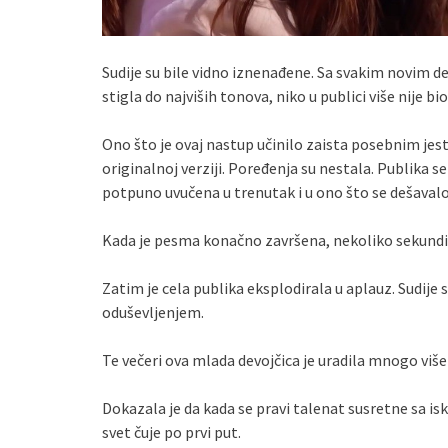
Sudije su bile vidno iznenađene. Sa svakim novim de
stigla do najviših tonova, niko u publici više nije bio
Ono što je ovaj nastup učinilo zaista posebnim jest
originalnoj verziji. Poređenja su nestala. Publika se 
potpuno uvučena u trenutak i u ono što se dešavalo
Kada je pesma konačno završena, nekoliko sekundi j
Zatim je cela publika eksplodirala u aplauz. Sudije s
oduševljenjem.
Te večeri ova mlada devojčica je uradila mnogo viš
Dokazala je da kada se pravi talenat susretne sa is
svet čuje po prvi put.