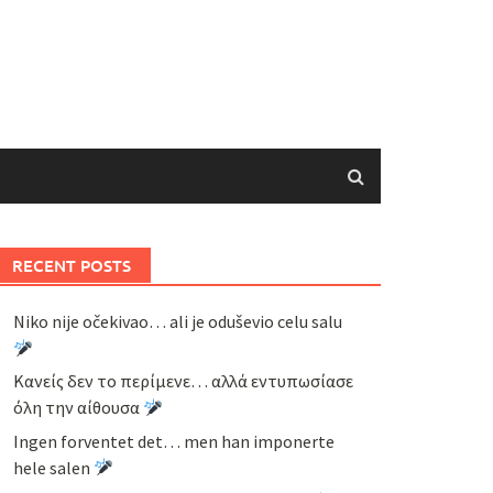
RECENT POSTS
Niko nije očekivao… ali je oduševio celu salu
Κανείς δεν το περίμενε… αλλά εντυπωσίασε
όλη την αίθουσα
Ingen forventet det… men han imponerte
hele salen