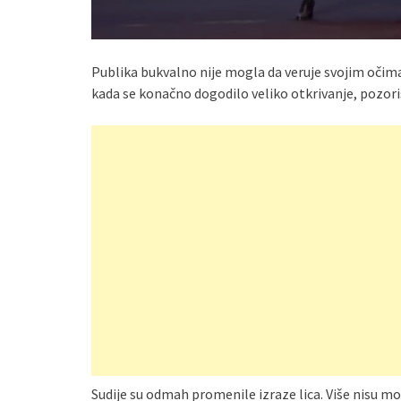
Publika bukvalno nije mogla da veruje svojim očima.
kada se konačno dogodilo veliko otkrivanje, pozoriš
Sudije su odmah promenile izraze lica. Više nisu mogl