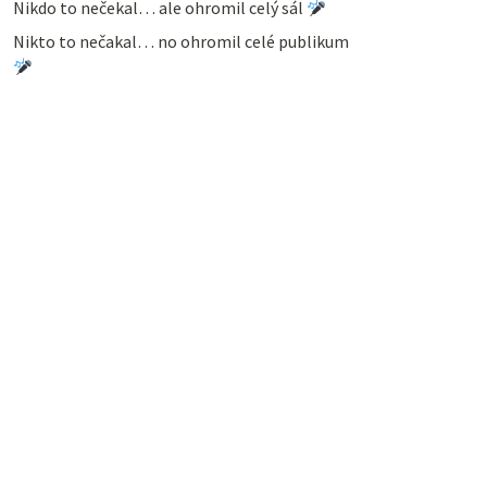
Nikdo to nečekal… ale ohromil celý sál
Nikto to nečakal… no ohromil celé publikum