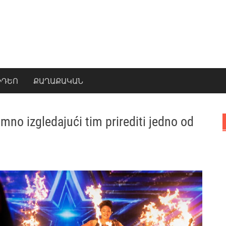
ԻԴԵՈ
ՔԱՂԱՔԱԿԱՆ
mno izgledajući tim prirediti jedno od