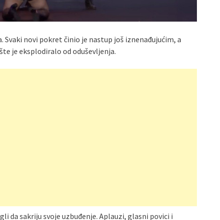
 Svaki novi pokret činio je nastup još iznenađujućim, a
te je eksplodiralo od oduševljenja.
i da sakriju svoje uzbuđenje. Aplauzi, glasni povici i