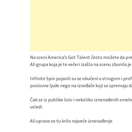
Na sceni America’s Got Talent često možete da pre
Ali grupa koja je te večeri izašla na scenu zbunila j
Infinite Spin pojavili su se obučeni u strogom i profe
poslovne ljude nego na izvođače koji se spremaju d
Čak se iz publike čulo i nekoliko iznenađenih smeh
usledi.
Ali upravo se tu krilo najveće iznenađenje.