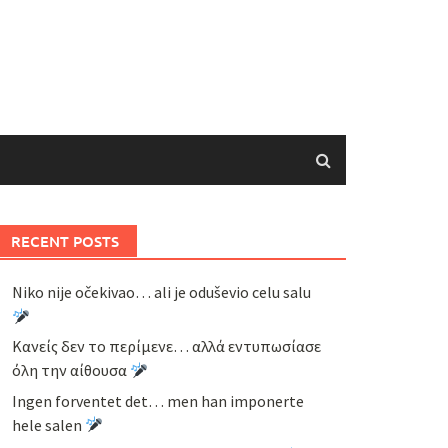
RECENT POSTS
Niko nije očekivao… ali je oduševio celu salu
Κανείς δεν το περίμενε… αλλά εντυπωσίασε
όλη την αίθουσα
Ingen forventet det… men han imponerte
hele salen