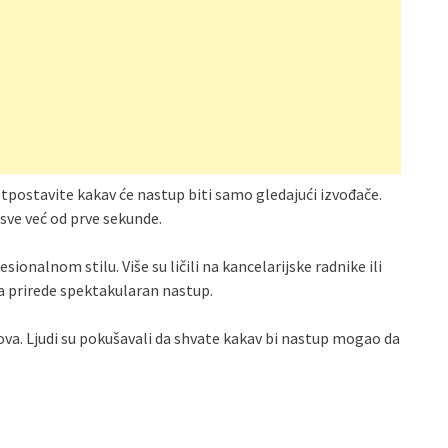
tpostavite kakav će nastup biti samo gledajući izvođače.
e sve već od prve sekunde.
sionalnom stilu. Više su ličili na kancelarijske radnike ili
a prirede spektakularan nastup.
ova. Ljudi su pokušavali da shvate kakav bi nastup mogao da