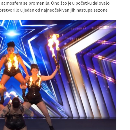
a atmosfera se promenila. Ono što je u početku delovalo
etvorilo u jedan od najneočekivanijih nastupa sezone.