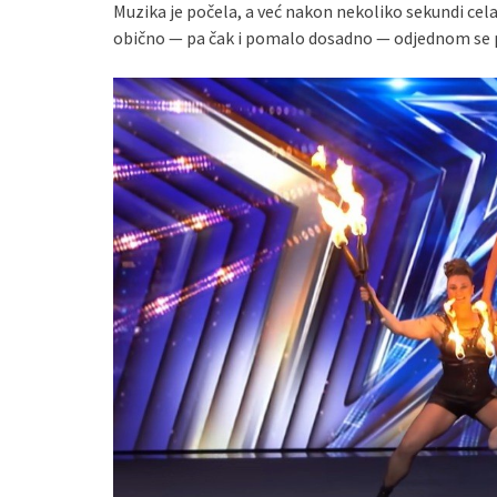
Muzika je počela, a već nakon nekoliko sekundi cel
obično — pa čak i pomalo dosadno — odjednom se pr