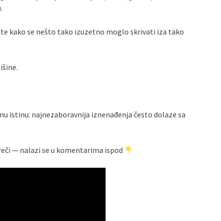
.
vate kako se nešto tako izuzetno moglo skrivati iza tako
išine.
ažnu istinu: najnezaboravnija iznenađenja često dolaze sa
z reči — nalazi se u komentarima ispod