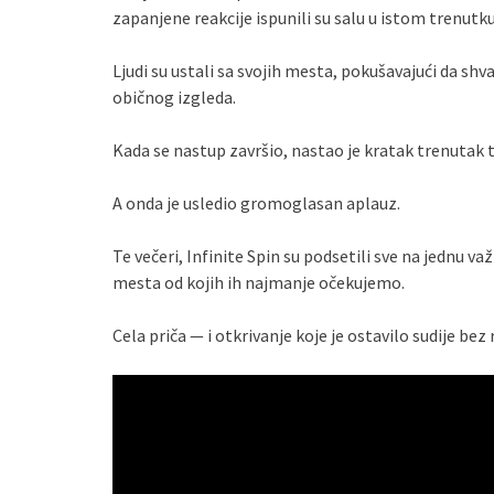
zapanjene reakcije ispunili su salu u istom trenutku
Ljudi su ustali sa svojih mesta, pokušavajući da sh
običnog izgleda.
Kada se nastup završio, nastao je kratak trenutak t
A onda je usledio gromoglasan aplauz.
Te večeri, Infinite Spin su podsetili sve na jednu v
mesta od kojih ih najmanje očekujemo.
Cela priča — i otkrivanje koje je ostavilo sudije be