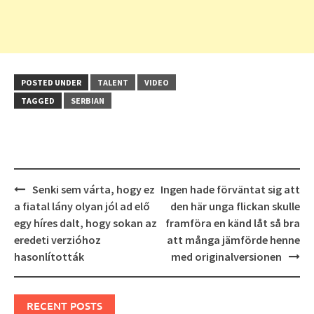
POSTED UNDER
TALENT
VIDEO
TAGGED
SERBIAN
Post
Senki sem várta, hogy ez
Ingen hade förväntat sig att
navigation
a fiatal lány olyan jól ad elő
den här unga flickan skulle
egy híres dalt, hogy sokan az
framföra en känd låt så bra
eredeti verzióhoz
att många jämförde henne
hasonlították
med originalversionen
RECENT POSTS