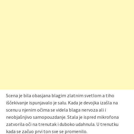
Scena je bila obasjana blagim zlatnim svetlom a tihо
iščekivanje ispunjavalo je salu. Kada je devojka izašla na
scenu u njenim očima se videla blaga nervoza ali i
neobjašnjivo samopouzdanje. Stala je ispred mikrofona
zatvorila oči na trenutak i duboko udahnula. U trenutku
kada se začuo prvi ton sve se promenilo.