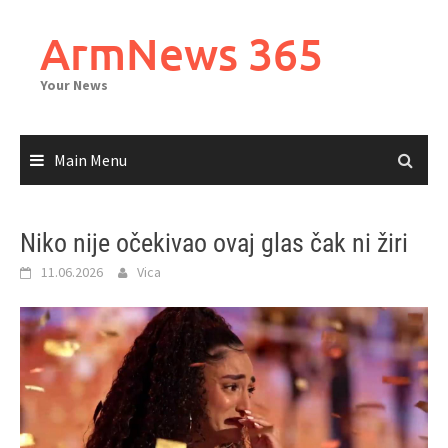
Skip
to
ArmNews 365
content
Your News
Main Menu
Niko nije očekivao ovaj glas čak ni žiri
11.06.2026
Vica