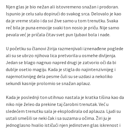
Njen glas je bio nežan ali istovremeno snažan i prodoran.
Ispunio je celu salu dopirući do svakog srca. Delovalo je kao
da je vreme stalo i da svi žive samo u tom trenutku. Svaka
reč bila je puna emocije svaki ton nosio je priču. Nije samo
pevala već je pričala čitav svet pun ljubavi bola i nade.
U početku su članovi žirija razmenjivali iznenađene poglede
ali su se ubrzo njihova lica pretvorila u osmehe divljenja.
Jedan se blago nagnuo napred drugi je zatvorio oči da bi
dublje osetio magiju. Kada je stigla do najintenzivnijeg i
najemotivnijeg dela pesme čuli su se uzdasi a nekoliko
sekundi kasnije prolomio se snažan aplauz.
Kada je poslednji ton utihnuo nastala je kratka tišina kao da
niko nije želeo da prekine taj čarobni trenutak. Već u
sledećem trenutku sala je eksplodirala od aplauza. Ljudi su
ustali smešili se neki čak i sa suzama u očima. Žiri ju je
jednoglasno hvalio ističući njen jedinstven glas iskrenost i