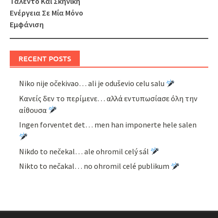
Ταλέντο Και Σκηνική
Ενέργεια Σε Μία Μόνο
Εμφάνιση
RECENT POSTS
Niko nije očekivao… ali je oduševio celu salu
Κανείς δεν το περίμενε… αλλά εντυπωσίασε όλη την
αίθουσα
Ingen forventet det… men han imponerte hele salen
Nikdo to nečekal… ale ohromil celý sál
Nikto to nečakal… no ohromil celé publikum