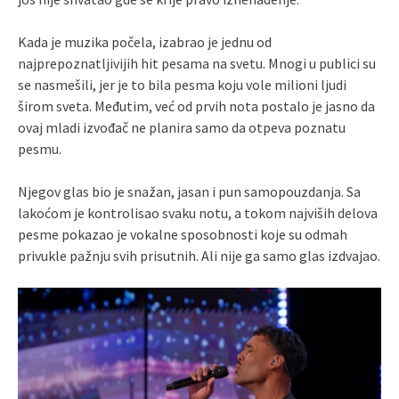
Kada je muzika počela, izabrao je jednu od
najprepoznatljivijih hit pesama na svetu. Mnogi u publici su
se nasmešili, jer je to bila pesma koju vole milioni ljudi
širom sveta. Međutim, već od prvih nota postalo je jasno da
ovaj mladi izvođač ne planira samo da otpeva poznatu
pesmu.
Njegov glas bio je snažan, jasan i pun samopouzdanja. Sa
lakoćom je kontrolisao svaku notu, a tokom najviših delova
pesme pokazao je vokalne sposobnosti koje su odmah
privukle pažnju svih prisutnih. Ali nije ga samo glas izdvajao.