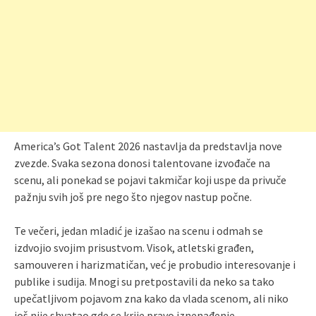
America’s Got Talent 2026 nastavlja da predstavlja nove
zvezde. Svaka sezona donosi talentovane izvođače na
scenu, ali ponekad se pojavi takmičar koji uspe da privuče
pažnju svih još pre nego što njegov nastup počne.
Te večeri, jedan mladić je izašao na scenu i odmah se
izdvojio svojim prisustvom. Visok, atletski građen,
samouveren i harizmatičan, već je probudio interesovanje i
publike i sudija. Mnogi su pretpostavili da neko sa tako
upečatljivom pojavom zna kako da vlada scenom, ali niko
još nije shvatao gde se krije pravo iznenađenje.