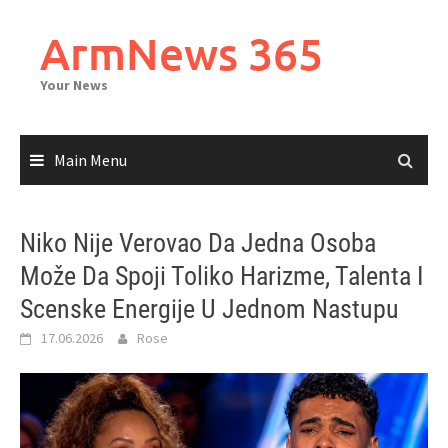
Skip
to
ArmNews 365
content
Your News
Main Menu
Niko Nije Verovao Da Jedna Osoba
Može Da Spoji Toliko Harizme, Talenta I
Scenske Energije U Jednom Nastupu
17.06.2026
Rose