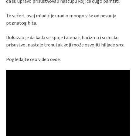
da su upravo prisustvovali nastupu koji će dugo pamtiti.
Te večeri, ovaj mladić je uradio mnogo više od pevanja
poznatog hita.
Dokazao je da kada se spoje talenat, harizma i scensko
prisustvo, nastaje trenutak koji može osvojiti hiljade srca.
Pogledajte ceo video ovde: