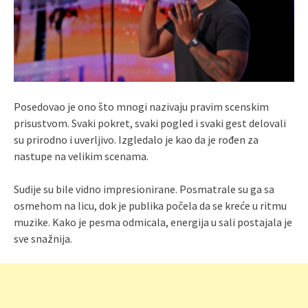
Posedovao je ono što mnogi nazivaju pravim scenskim
prisustvom. Svaki pokret, svaki pogled i svaki gest delovali
su prirodno i uverljivo. Izgledalo je kao da je rođen za
nastupe na velikim scenama.
Sudije su bile vidno impresionirane. Posmatrale su ga sa
osmehom na licu, dok je publika počela da se kreće u ritmu
muzike. Kako je pesma odmicala, energija u sali postajala je
sve snažnija.