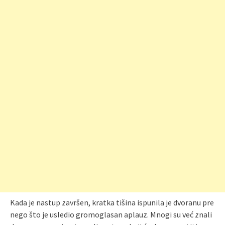
Kada je nastup završen, kratka tišina ispunila je dvoranu pre
nego što je usledio gromoglasan aplauz. Mnogi su već znali