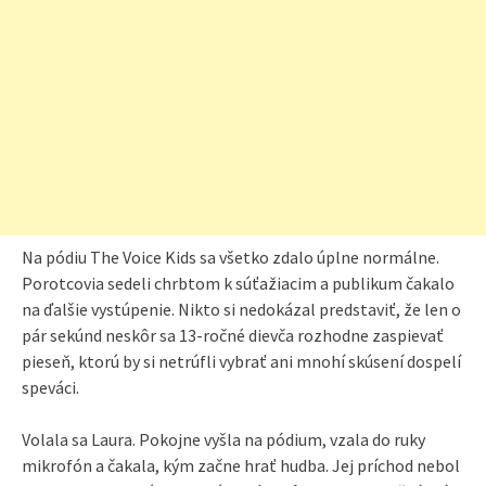
Na pódiu The Voice Kids sa všetko zdalo úplne normálne.
Porotcovia sedeli chrbtom k súťažiacim a publikum čakalo
na ďalšie vystúpenie. Nikto si nedokázal predstaviť, že len o
pár sekúnd neskôr sa 13-ročné dievča rozhodne zaspievať
pieseň, ktorú by si netrúfli vybrať ani mnohí skúsení dospelí
speváci.
Volala sa Laura. Pokojne vyšla na pódium, vzala do ruky
mikrofón a čakala, kým začne hrať hudba. Jej príchod nebol