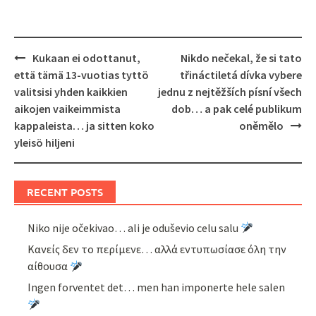
Post
Kukaan ei odottanut,
Nikdo nečekal, že si tato
navigation
että tämä 13-vuotias tyttö
třináctiletá dívka vybere
valitsisi yhden kaikkien
jednu z nejtěžších písní všech
aikojen vaikeimmista
dob… a pak celé publikum
kappaleista… ja sitten koko
oněmělo
yleisö hiljeni
RECENT POSTS
Niko nije očekivao… ali je oduševio celu salu
Κανείς δεν το περίμενε… αλλά εντυπωσίασε όλη την
αίθουσα
Ingen forventet det… men han imponerte hele salen