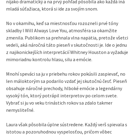
nijako dramatický a na prvý pohľad pôsobila ako každá iná
mladá súťažiaca, ktorá si ide za svojím snom.
No v okamihu, keď sa miestnosťou rozozneli prvé tóny
skladby I Will Always Love You, atmosféra sa okamžite
zmenila. Publikom sa prehnala vlna napätia, pretože všetci
vedeli, aká náročná táto pieseň v skutočnosti je. Ide o jednu
z najikonickejších interpretácií Whitney Houston a vyžaduje
mimoriadnu kontrolu hlasu, silu a emócie.
Mnohí speváci sa ju v priebehu rokov pokúsili zaspievať, no
len máloktorým sa podarilo vzdať jej skutočnú česť. Pieseň
obsahuje náročné prechody, hlboké emócie a legendárny
vysoký tón, ktorý potrápil interpretov po celom svete.
Vybrať si ju vo veku trinástich rokov sa zdalo takmer
nemysliteľné.
Laura však pôsobila úplne sústredene. Každý verš spievala s
istotou a pozoruhodnou vyspelosťou, pričom vôbec