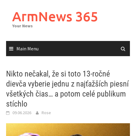
Skip
to
ArmNews 365
content
Your News
Main Menu
Nikto nečakal, že si toto 13-ročné
dievča vyberie jednu z najťažších piesní
všetkých čias… a potom celé publikum
stíchlo
09.06.2026
Rose