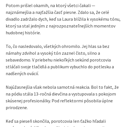
Potom prišiel okamih, na ktorý všetci čakali —
najznámejšia a najťažšia časť piesne. Zdalo sa, že celé
divadlo zadržalo dych, keď sa Laura blížila k vysokému tónu,
ktorý sa stal jedným z najrozpoznateľnejších momentov
hudobnej histórie.
To, čo nasledovalo, všetkých ohromilo. Jej hlas sa bez
námahy zdvihol a vysoký tón zaznel čisto, silno a
sebavedomo. V priebehu niekoľkých sekúnd porotcovia
stláčali svoje tlačidlá a publikum vybuchlo do potlesku a
nadšených ovácií.
Najúžasnejšia však nebola samotná reakcia. Bol to fakt, že
na pódiu stála 13-ročná dievčina a vystupovala s pokojom
skúsenej profesionálky. Pod reflektormi pôsobila úplne
prirodzene.
Keď sa pieseň skončila, porotcovia len ťažko hľadali