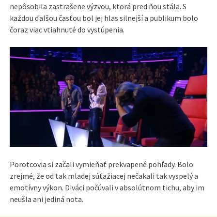
nepôsobila zastrašene výzvou, ktorá pred ňou stála. S
každou ďalšou časťou bol jej hlas silnejší a publikum bolo
čoraz viac vtiahnuté do vystúpenia.
Porotcovia si začali vymieňať prekvapené pohľady. Bolo
zrejmé, že od tak mladej súťažiacej nečakali tak vyspelý a
emotívny výkon. Diváci počúvali v absolútnom tichu, aby im
neušla ani jediná nota.