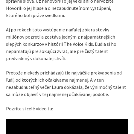
správne slová. Už nehovorili o jej veku ani o nervozite.
Hovorili o jej hlase a o nezabudnuteľnom vystúpení,
ktorého boli práve svedkami.
Aj po rokoch toto vystúpenie naďalej zbiera stovky
miliónov pozretí a zostáva jedným z najpamätnejších
slepých konkurzov v histórii The Voice Kids. Ľudia si ho
nepamätajú pre šokujúci zvrat, ale pre čistý talent
predvedený v dokonalej chvíli.
Pretože niekedy prichádzajú tie najväčšie prekvapenia od
ľudí, od ktorých ich očakávame najmenej. A v ten
nezabudnuteľný večer Laura dokázala, že výnimočný talent
sa môže objaviť v tej najmenej očakávanej podobe.
Pozrite si celé video tu: