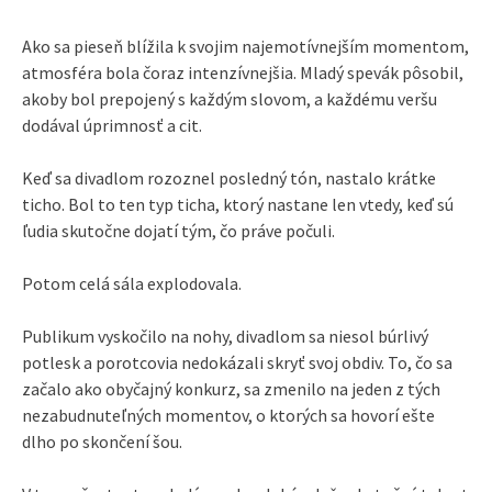
Ako sa pieseň blížila k svojim najemotívnejším momentom,
atmosféra bola čoraz intenzívnejšia. Mladý spevák pôsobil,
akoby bol prepojený s každým slovom, a každému veršu
dodával úprimnosť a cit.
Keď sa divadlom rozoznel posledný tón, nastalo krátke
ticho. Bol to ten typ ticha, ktorý nastane len vtedy, keď sú
ľudia skutočne dojatí tým, čo práve počuli.
Potom celá sála explodovala.
Publikum vyskočilo na nohy, divadlom sa niesol búrlivý
potlesk a porotcovia nedokázali skryť svoj obdiv. To, čo sa
začalo ako obyčajný konkurz, sa zmenilo na jeden z tých
nezabudnuteľných momentov, o ktorých sa hovorí ešte
dlho po skončení šou.