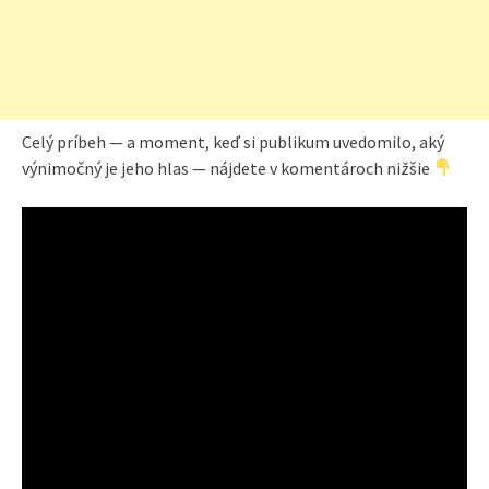
Celý príbeh — a moment, keď si publikum uvedomilo, aký
výnimočný je jeho hlas — nájdete v komentároch nižšie