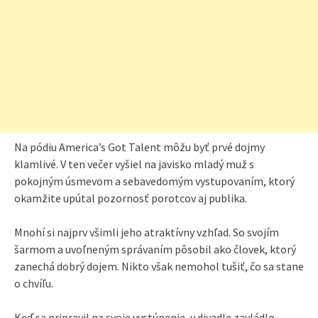
Na pódiu America’s Got Talent môžu byť prvé dojmy
klamlivé. V ten večer vyšiel na javisko mladý muž s
pokojným úsmevom a sebavedomým vystupovaním, ktorý
okamžite upútal pozornosť porotcov aj publika.
Mnohí si najprv všimli jeho atraktívny vzhľad. So svojím
šarmom a uvoľneným správaním pôsobil ako človek, ktorý
zanechá dobrý dojem. Nikto však nemohol tušiť, čo sa stane
o chvíľu.
Keď sa pripravil na svoje vystúpenie, v divadle zavládlo