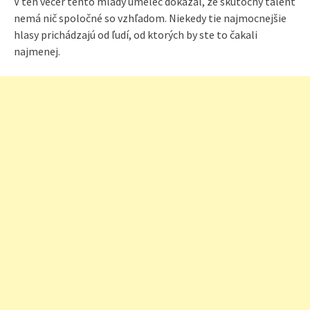
V ten večer tento mladý umelec dokázal, že skutočný talent
nemá nič spoločné so vzhľadom. Niekedy tie najmocnejšie
hlasy prichádzajú od ľudí, od ktorých by ste to čakali
najmenej.