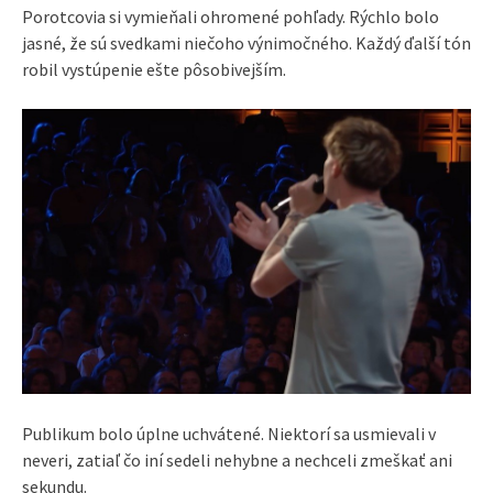
Porotcovia si vymieňali ohromené pohľady. Rýchlo bolo
jasné, že sú svedkami niečoho výnimočného. Každý ďalší tón
robil vystúpenie ešte pôsobivejším.
Publikum bolo úplne uchvátené. Niektorí sa usmievali v
neveri, zatiaľ čo iní sedeli nehybne a nechceli zmeškať ani
sekundu.