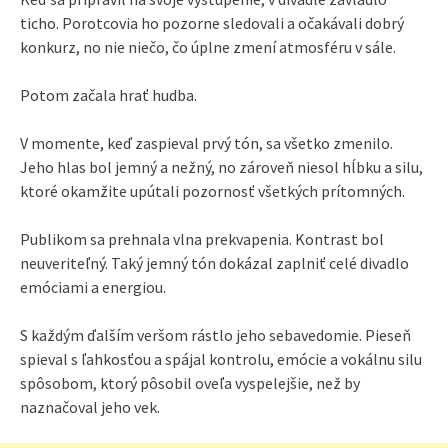
ticho. Porotcovia ho pozorne sledovali a očakávali dobrý
konkurz, no nie niečo, čo úplne zmení atmosféru v sále.
Potom začala hrať hudba.
V momente, keď zaspieval prvý tón, sa všetko zmenilo.
Jeho hlas bol jemný a nežný, no zároveň niesol hĺbku a silu,
ktoré okamžite upútali pozornosť všetkých prítomných.
Publikom sa prehnala vlna prekvapenia. Kontrast bol
neuveriteľný. Taký jemný tón dokázal zaplniť celé divadlo
emóciami a energiou.
S každým ďalším veršom rástlo jeho sebavedomie. Pieseň
spieval s ľahkosťou a spájal kontrolu, emócie a vokálnu silu
spôsobom, ktorý pôsobil oveľa vyspelejšie, než by
naznačoval jeho vek.