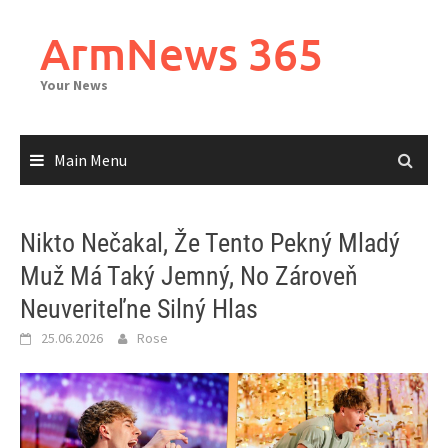
Skip
to
ArmNews 365
content
Your News
Main Menu
Nikto Nečakal, Že Tento Pekný Mladý
Muž Má Taký Jemný, No Zároveň
Neuveriteľne Silný Hlas
25.06.2026
Rose