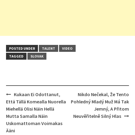
POSTED UNDER
TALENT
VIDEO
TAGGED
SLOVAK
Post
Kukaan Ei Odottanut,
Nikdo Nečekal, Že Tento
navigation
Että Tällä Komealla Nuorella
Pohledný Mladý Muž Má Tak
Miehellä Olisi Näin Hellä
Jemný, A Přitom
Mutta Samalla Näin
Neuvěřitelně Silný Hlas
Uskomattoman Voimakas
Ääni