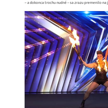
– a dokonca trochu nudné – sa zrazu premenilo na 