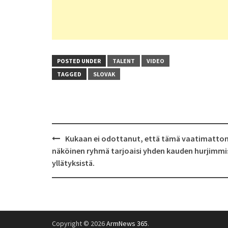
POSTED UNDER
TALENT
VIDEO
TAGGED
SLOVAK
Post
Kukaan ei odottanut, että tämä vaatimatt
navigation
näköinen ryhmä tarjoaisi yhden kauden hurjimmi
yllätyksistä.
Copyright © 2026
ArmNews 365
.