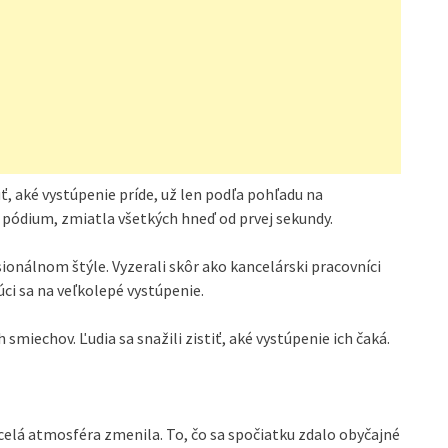
, aké vystúpenie príde, už len podľa pohľadu na
na pódium, zmiatla všetkých hneď od prvej sekundy.
esionálnom štýle. Vyzerali skôr ako kancelárski pracovníci
ci sa na veľkolepé vystúpenie.
miechov. Ľudia sa snažili zistiť, aké vystúpenie ich čaká.
celá atmosféra zmenila. To, čo sa spočiatku zdalo obyčajné