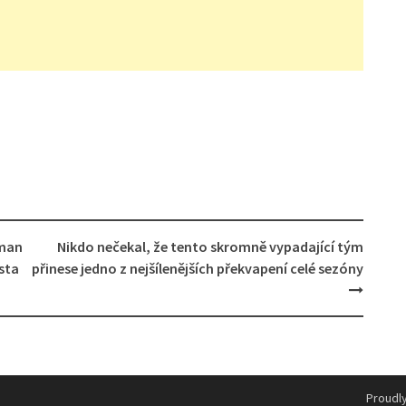
oman
Nikdo nečekal, že tento skromně vypadající tým
sta
přinese jedno z nejšílenějších překvapení celé sezóny
Proudl