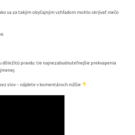
ť, ako sa za takým obyčajným vzhľadom mohlo skrývať niečo
a.
u dôležitú pravdu: tie najnezabudnuteľnejšie prekvapenia
ajmenej.
 bez slov – nájdete v komentároch nižšie