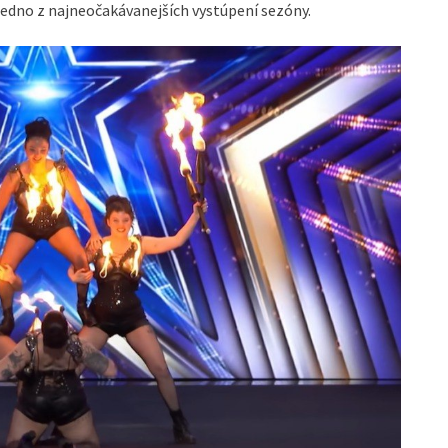
jedno z najneočakávanejších vystúpení sezóny.