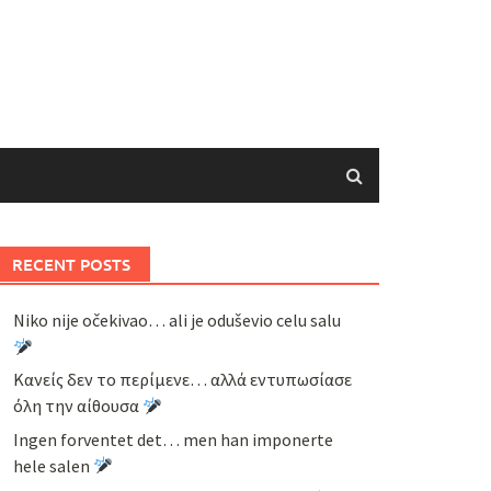
RECENT POSTS
Niko nije očekivao… ali je oduševio celu salu
Κανείς δεν το περίμενε… αλλά εντυπωσίασε
όλη την αίθουσα
Ingen forventet det… men han imponerte
hele salen