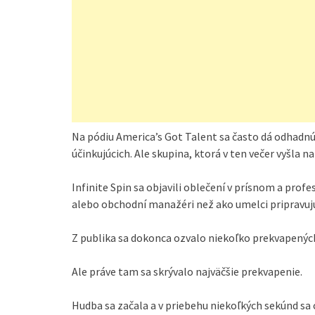
Na pódiu America’s Got Talent sa často dá odhadnúť
účinkujúcich. Ale skupina, ktorá v ten večer vyšla 
Infinite Spin sa objavili oblečení v prísnom a prof
alebo obchodní manažéri než ako umelci pripravujú
Z publika sa dokonca ozvalo niekoľko prekvapených s
Ale práve tam sa skrývalo najväčšie prekvapenie.
Hudba sa začala a v priebehu niekoľkých sekúnd sa 