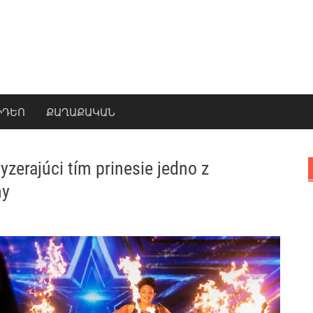
ԻԴԵՈ
ՔԱՂԱՔԱԿԱՆ
yzerajúci tím prinesie jedno z
ny