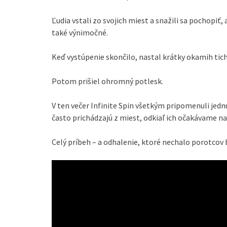
Ľudia vstali zo svojich miest a snažili sa pochopi
také výnimočné.
Keď vystúpenie skončilo, nastal krátky okamih tich
Potom prišiel ohromný potlesk.
V ten večer Infinite Spin všetkým pripomenuli jedn
často prichádzajú z miest, odkiaľ ich očakávame n
Celý príbeh – a odhalenie, ktoré nechalo porotcov