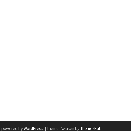
y powered by
WordPress
.
|
Theme: Awaken by
ThemezHut
.