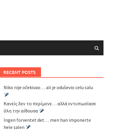
RECENT POSTS
Niko nije očekivao… ali je oduševio celu salu
Κανείς δεν το περίμενε… αλλά εντυπωσίασε
όλη την αίθουσα
Ingen forventet det… men han imponerte
hele salen