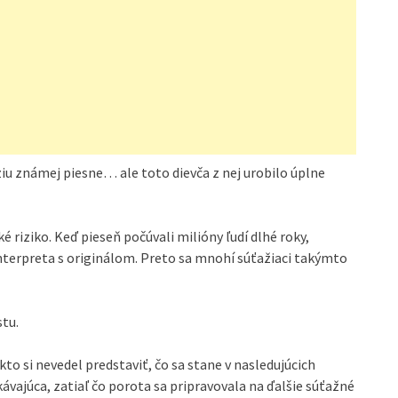
erziu známej piesne… ale toto dievča z nej urobilo úplne
é riziko. Keď pieseň počúvali milióny ľudí dlhé roky,
terpreta s originálom. Preto sa mnohí súťažiaci takýmto
stu.
to si nevedel predstaviť, čo sa stane v nasledujúcich
vajúca, zatiaľ čo porota sa pripravovala na ďalšie súťažné