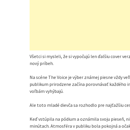
Všetci si mysleli, že si vypočujú len ďalšiu cover v
nový príbeh.
Na scéne The Voice je výber známej piesne vždy veľk
publikum prirodzene začína porovnávať každého in
voľbám vyhýbajú.
Ale toto mladé dievča sa rozhodlo pre najťažšiu ce
Keď vstúpila na pódium a oznámila svoju pieseň, nik
minútach. Atmosféra v publiku bola pokojná a očaká