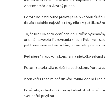
Rýchlo sa ukázalo, že sa nesnaží napodobniť známu
vlastné emócie a vlastný príbeh.
Porota bola viditeľne prekvapená. S každou ďalšou
dievča dosiahlo najvyššie tóny, nikto v publiku už 
To, čo urobilo toto vystúpenie skutočne výnimočný
originálnu verziu. Porovnania zmizli. Publikum sa 
pohltené momentom a tým, čo sa dialo priamo pre
Keď pieseň napokon skončila, na niekoľko sekúnd z
Potom sa celá sála rozbúrila potleskom. Porota v
V ten večer toto mladé dievča urobilo viac než len
Dokázalo, že keď sa skutočný talent stretne s úpri
svet počul prvýkrát.