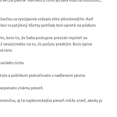
 verziu piesne. Namiesto toho jej dala vlastnú osobnosť,
 časťou sa vystúpenie stávalo ešte pôsobivejším. Keď
nebol rozptýlený. Všetky pohľady boli upreté na pódium.
m, bolo to, že ľudia postupne prestali myslieť na
už nesústredilo na to, čo počulo predtým. Bolo úplne
d nimi.
avládlo ticho.
stala a publikum pokračovalo v nadšenom jasote.
 zaspievalo známu pieseň.
mnosťou, aj tá najikonickejšia pieseň môže znieť, akoby ju