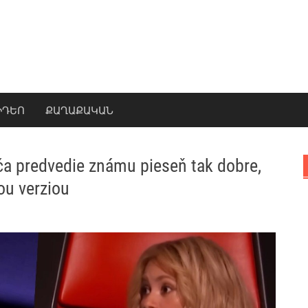
ԻԴԵՈ
ՔԱՂԱՔԱԿԱՆ
vča predvedie známu pieseň tak dobre,
ou verziou