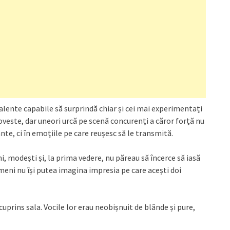
lente capabile să surprindă chiar și cei mai experimentați
veste, dar uneori urcă pe scenă concurenți a căror forță nu
te, ci în emoțiile pe care reușesc să le transmită.
mi, modești și, la prima vedere, nu păreau să încerce să iasă
nimeni nu își putea imagina impresia pe care acești doi
cuprins sala. Vocile lor erau neobișnuit de blânde și pure,