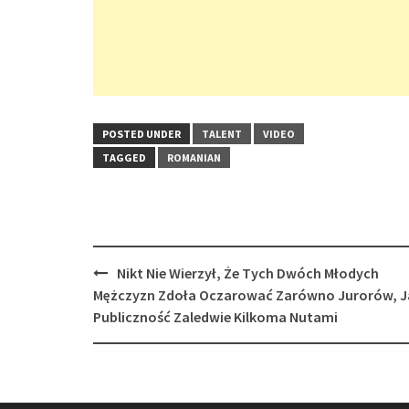
POSTED UNDER
TALENT
VIDEO
TAGGED
ROMANIAN
Post
Nikt Nie Wierzył, Że Tych Dwóch Młodych
navigation
Mężczyzn Zdoła Oczarować Zarówno Jurorów, Ja
Publiczność Zaledwie Kilkoma Nutami