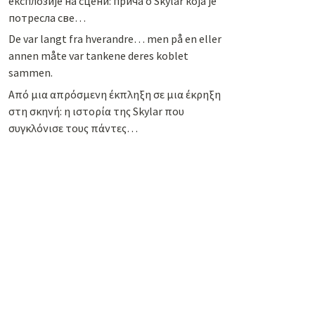
експлозије на сцени: прича о Skylar која је
потресла све…
De var langt fra hverandre… men på en eller
annen måte var tankene deres koblet
sammen.
Από μια απρόσμενη έκπληξη σε μια έκρηξη
στη σκηνή: η ιστορία της Skylar που
συγκλόνισε τους πάντες…