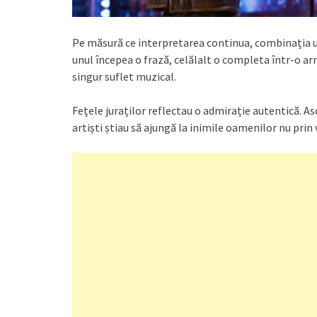
Pe măsură ce interpretarea continua, combinația uni
unul începea o frază, celălalt o completa într-o armo
singur suflet muzical.
Fețele juraților reflectau o admirație autentică. Asc
artiști știau să ajungă la inimile oamenilor nu prin