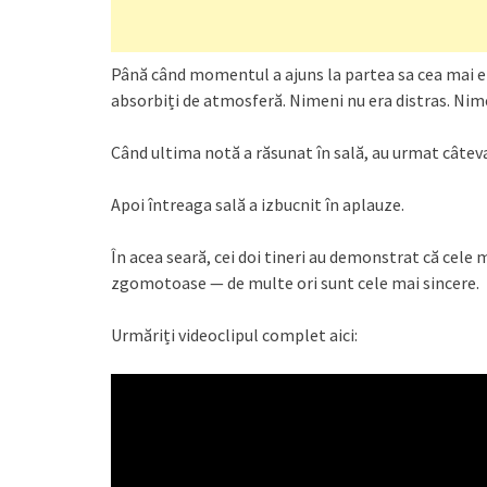
Până când momentul a ajuns la partea sa cea mai e
absorbiți de atmosferă. Nimeni nu era distras. Nime
Când ultima notă a răsunat în sală, au urmat câteva
Apoi întreaga sală a izbucnit în aplauze.
În acea seară, cei doi tineri au demonstrat că ce
zgomotoase — de multe ori sunt cele mai sincere.
Urmăriți videoclipul complet aici: