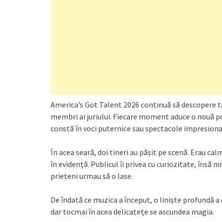
America’s Got Talent 2026 continuă să descopere ta
membri ai juriului. Fiecare moment aduce o nouă po
constă în voci puternice sau spectacole impresionan
În acea seară, doi tineri au pășit pe scenă. Erau cal
în evidență. Publicul îi privea cu curiozitate, însă 
prieteni urmau să o lase.
De îndată ce muzica a început, o liniște profundă a 
dar tocmai în acea delicatețe se ascundea magia.