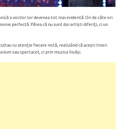
că a vocilor lor devenea tot mai evidentă. Ori de câte ori
nie perfectă. Părea că nu sunt doi artiști diferiți, ci un
ultau cu atenție fiecare notă, realizând că acești tineri
 volum sau spectacol, ci prin muzica însăși.