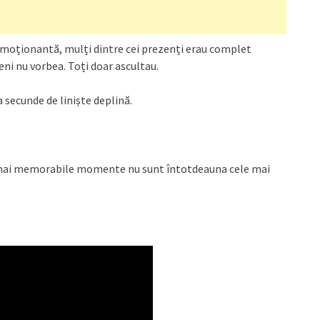
moționantă, mulți dintre cei prezenți erau complet
ni nu vorbea. Toți doar ascultau.
 secunde de liniște deplină.
le mai memorabile momente nu sunt întotdeauna cele mai