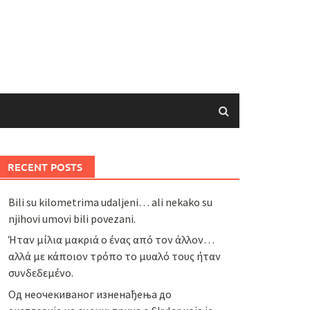
RECENT POSTS
Bili su kilometrima udaljeni… ali nekako su
njihovi umovi bili povezani.
Ήταν μίλια μακριά ο ένας από τον άλλον…
αλλά με κάποιον τρόπο το μυαλό τους ήταν
συνδεδεμένο.
Од неочекиваног изненађења до