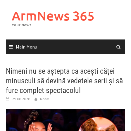
Skip
to
ArmNews 365
content
Your News
Main Menu
Nimeni nu se aștepta ca acești căței
minusculi să devină vedetele serii și să
fure complet spectacolul
29.06.2026
Rose