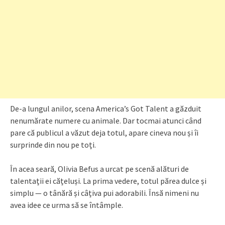
De-a lungul anilor, scena America’s Got Talent a găzduit
nenumărate numere cu animale. Dar tocmai atunci când
pare că publicul a văzut deja totul, apare cineva nou și îi
surprinde din nou pe toți.
În acea seară, Olivia Befus a urcat pe scenă alături de
talentații ei cățeluși. La prima vedere, totul părea dulce și
simplu — o tânără și câțiva pui adorabili. Însă nimeni nu
avea idee ce urma să se întâmple.