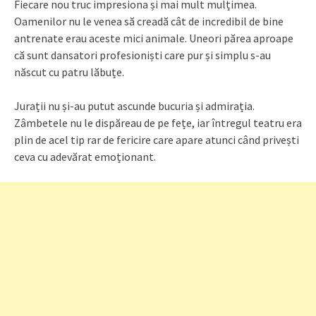
Fiecare nou truc impresiona și mai mult mulțimea.
Oamenilor nu le venea să creadă cât de incredibil de bine
antrenate erau aceste mici animale. Uneori părea aproape
că sunt dansatori profesioniști care pur și simplu s-au
născut cu patru lăbuțe.
Jurații nu și-au putut ascunde bucuria și admirația.
Zâmbetele nu le dispăreau de pe fețe, iar întregul teatru era
plin de acel tip rar de fericire care apare atunci când privești
ceva cu adevărat emoționant.