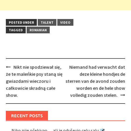
POSTED UNDER
TALENT
VIDEO
TAGGED
ROMANIAN
Post
Nikt nie spodziewał się,
Niemand had verwacht dat
navigation
że te maleńkie psy staną się
deze kleine hondjes de
gwiazdami wieczoru i
sterren van de avond zouden
całkowicie skradną całe
worden en de hele show
show.
volledig zouden stelen.
RECENT POSTS
Niko nije očekivao… ali je oduševio celu salu