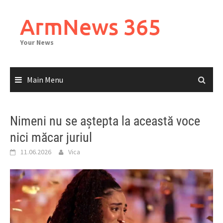
Skip
to
ArmNews 365
content
Your News
Main Menu
Nimeni nu se aștepta la această voce
nici măcar juriul
11.06.2026
Vica