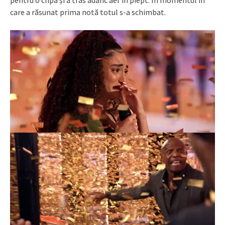
pentru o clipă și a tras adânc aer în piept. În momentul în
care a răsunat prima notă totul s-a schimbat.