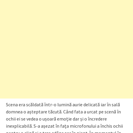
Scena era scăldată într-o lumină aurie delicată iar în sală
domnea o așteptare tăcută. Când fata a urcat pe scenă în
ochii ei se vedea o ușoară emoție dar și o încredere
inexplicabilă. S-a așezat în fața microfonului a închis ochii