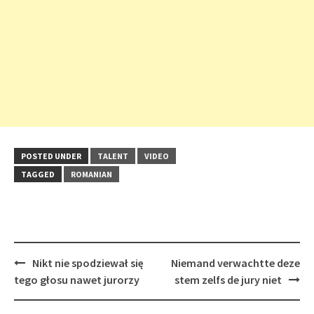
POSTED UNDER
TALENT
VIDEO
TAGGED
ROMANIAN
Post
Nikt nie spodziewał się
Niemand verwachtte deze
navigation
tego głosu nawet jurorzy
stem zelfs de jury niet