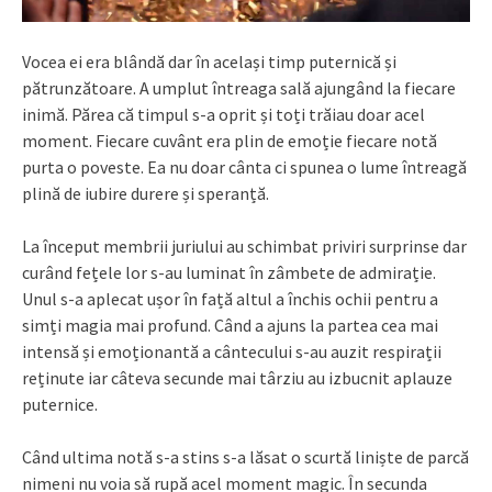
Vocea ei era blândă dar în același timp puternică și
pătrunzătoare. A umplut întreaga sală ajungând la fiecare
inimă. Părea că timpul s-a oprit și toți trăiau doar acel
moment. Fiecare cuvânt era plin de emoție fiecare notă
purta o poveste. Ea nu doar cânta ci spunea o lume întreagă
plină de iubire durere și speranță.
La început membrii juriului au schimbat priviri surprinse dar
curând fețele lor s-au luminat în zâmbete de admirație.
Unul s-a aplecat ușor în față altul a închis ochii pentru a
simți magia mai profund. Când a ajuns la partea cea mai
intensă și emoționantă a cântecului s-au auzit respirații
reținute iar câteva secunde mai târziu au izbucnit aplauze
puternice.
Când ultima notă s-a stins s-a lăsat o scurtă liniște de parcă
nimeni nu voia să rupă acel moment magic. În secunda