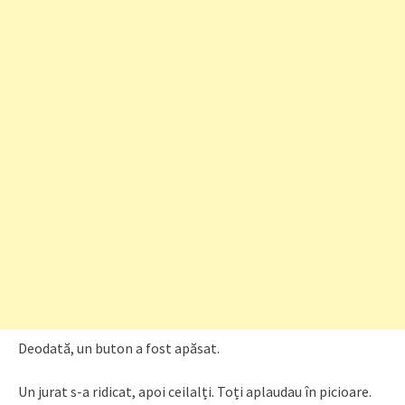
Deodată, un buton a fost apăsat.
Un jurat s-a ridicat, apoi ceilalți. Toți aplaudau în picioare.