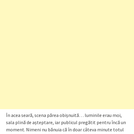
În acea seară, scena părea obișnuită… luminile erau moi,
sala plină de așteptare, iar publicul pregătit pentru încă un
moment. Nimeni nu bănuia că în doar câteva minute totul