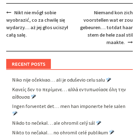
Post
Nikt nie mógł sobie
Niemand kon zich
navigation
wyobrazić, co za chwilę się
voorstellen wat er zou
wydarzy… aż jej głos uciszył
gebeuren… totdat haar
całą salę.
stem de hele zaal stil
maakte.
RECENT POSTS
Niko nije očekivao… ali je oduševio celu salu
Κανείς δεν το περίμενε… αλλά εντυπωσίασε όλη την
αίθουσα
Ingen forventet det… men han imponerte hele salen
Nikdo to nečekal… ale ohromil celý sál
Nikto to nečakal… no ohromil celé publikum