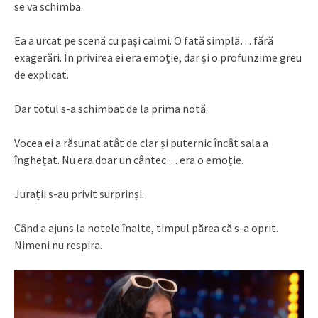
se va schimba.
Ea a urcat pe scenă cu pași calmi. O fată simplă… fără
exagerări. În privirea ei era emoție, dar și o profunzime greu
de explicat.
Dar totul s-a schimbat de la prima notă.
Vocea ei a răsunat atât de clar și puternic încât sala a
înghețat. Nu era doar un cântec… era o emoție.
Jurații s-au privit surprinși.
Când a ajuns la notele înalte, timpul părea că s-a oprit.
Nimeni nu respira.