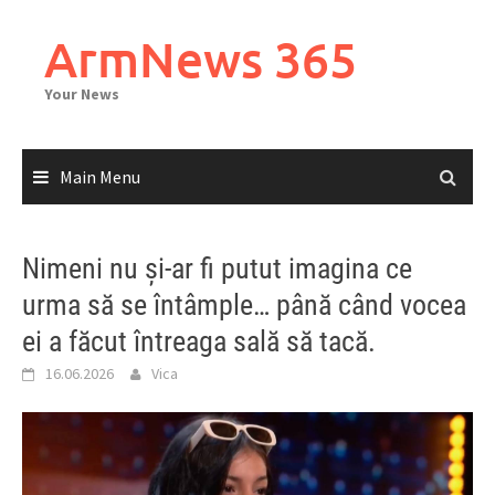
Skip
to
ArmNews 365
content
Your News
Main Menu
Nimeni nu și-ar fi putut imagina ce
urma să se întâmple… până când vocea
ei a făcut întreaga sală să tacă.
16.06.2026
Vica