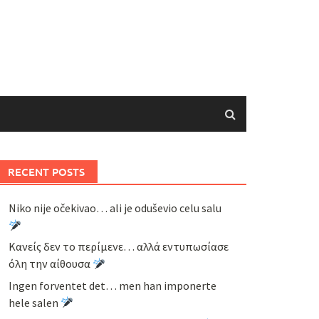
RECENT POSTS
Niko nije očekivao… ali je oduševio celu salu
Κανείς δεν το περίμενε… αλλά εντυπωσίασε
όλη την αίθουσα
Ingen forventet det… men han imponerte
hele salen