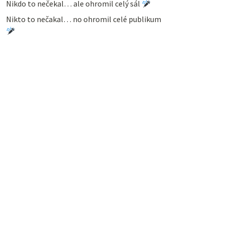
Nikdo to nečekal… ale ohromil celý sál
Nikto to nečakal… no ohromil celé publikum