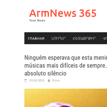
Skip
to
ArmNews 365
content
Your News
ГЛАВНАЯ
ԼՈՒՐԵՐ
ՀԵՏԱՔՐՔԻՐ
Վ
Ninguém esperava que esta meni
músicas mais difíceis de sempre…
absoluto silêncio
09.06.2026
Rose