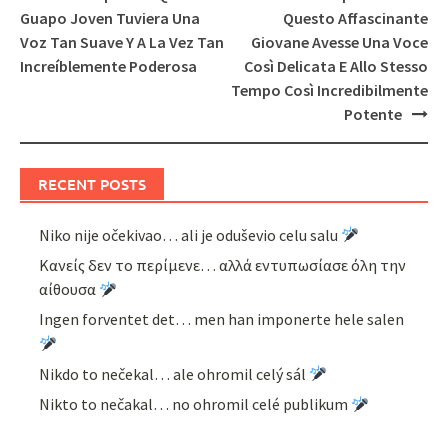
navigation
Guapo Joven Tuviera Una
Questo Affascinante
Voz Tan Suave Y A La Vez Tan
Giovane Avesse Una Voce
Increíblemente Poderosa
Così Delicata E Allo Stesso
Tempo Così Incredibilmente
Potente
RECENT POSTS
Niko nije očekivao… ali je oduševio celu salu
Κανείς δεν το περίμενε… αλλά εντυπωσίασε όλη την
αίθουσα
Ingen forventet det… men han imponerte hele salen
Nikdo to nečekal… ale ohromil celý sál
Nikto to nečakal… no ohromil celé publikum