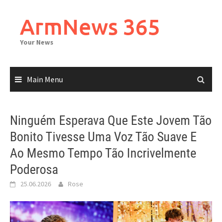
Skip
to
ArmNews 365
content
Your News
Main Menu
Ninguém Esperava Que Este Jovem Tão
Bonito Tivesse Uma Voz Tão Suave E
Ao Mesmo Tempo Tão Incrivelmente
Poderosa
25.06.2026
Rose