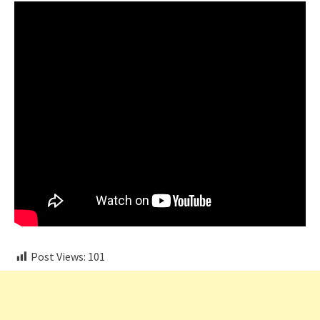
Post Views:
101