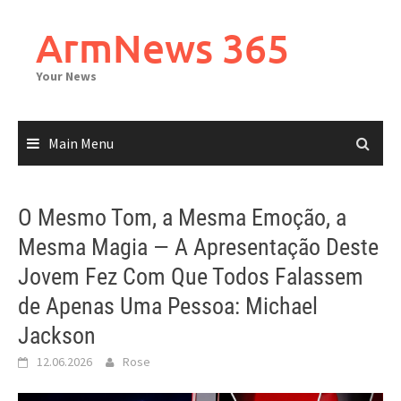
Skip
to
ArmNews 365
content
Your News
Main Menu
O Mesmo Tom, a Mesma Emoção, a
Mesma Magia — A Apresentação Deste
Jovem Fez Com Que Todos Falassem
de Apenas Uma Pessoa: Michael
Jackson
12.06.2026
Rose