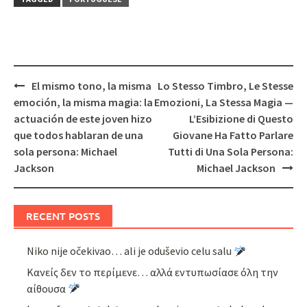
Post
El mismo tono, la misma
Lo Stesso Timbro, Le Stesse
navigation
emoción, la misma magia: la
Emozioni, La Stessa Magia —
actuación de este joven hizo
L’Esibizione di Questo
que todos hablaran de una
Giovane Ha Fatto Parlare
sola persona: Michael
Tutti di Una Sola Persona:
Jackson
Michael Jackson
RECENT POSTS
Niko nije očekivao… ali je oduševio celu salu
Κανείς δεν το περίμενε… αλλά εντυπωσίασε όλη την
αίθουσα