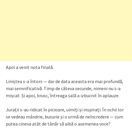
Apoi a venit nota finală.
Liniștea s-a întors — dar de data aceasta era mai profundă,
mai semnificativă. Timp de câteva secunde, nimeni nu s-a
mișcat. Și apoi, brusc, întreaga sală a izbucnit în aplauze.
Jurații s-au ridicat în picioare, uimiți și inspirați. În ochii lor
se vedeau mândrie, bucurie și o urmă de neîncredere — cum
putea cineva atât de tânăr să aibă o asemenea voce?