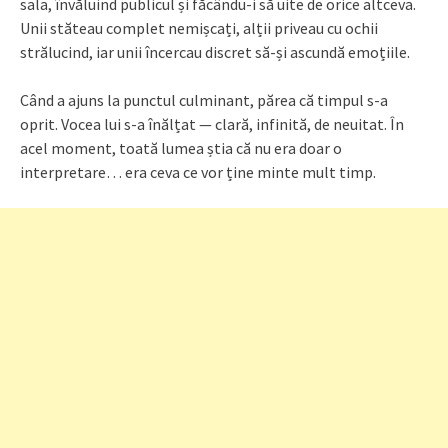
sala, învăluind publicul și făcându-i să uite de orice altceva.
Unii stăteau complet nemișcați, alții priveau cu ochii
strălucind, iar unii încercau discret să-și ascundă emoțiile.
Când a ajuns la punctul culminant, părea că timpul s-a
oprit. Vocea lui s-a înălțat — clară, infinită, de neuitat. În
acel moment, toată lumea știa că nu era doar o
interpretare… era ceva ce vor ține minte mult timp.