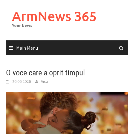
Skip
to
ArmNews 365
content
Your News
Main Menu
O voce care a oprit timpul
26.06.2026
Vica