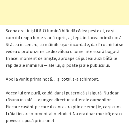
Scena era liniștită. O lumină blândă cădea peste el, ca și
cum întreaga lume s-ar fi oprit, așteptând acea primă notă.
Stătea în centru, cu mâinile ușor încordate, dar în ochii lui se
vedea o profunzime ce dezvăluia o lume interioară bogată.
În acel moment de liniște, aproape că puteai auzi bătăile
rapide ale inimii lui — ale lui, și poate și ale publicului.
Apoi a venit prima notă… și totul s-a schimbat.
Vocea lui era pură, caldă, dar și puternică și sigură. Nu doar
răsuna în sală — ajungea direct în sufletele oamenilor.
Fiecare cuvânt pe care îl cânta era plin de emoție, ca și cum
trăia fiecare moment al melodiei. Nu era doar muzică; era o
poveste spusă prin sunet.