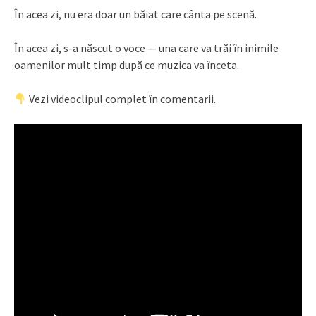
În acea zi, nu era doar un băiat care cânta pe scenă.
În acea zi, s-a născut o voce — una care va trăi în inimile
oamenilor mult timp după ce muzica va înceta.
Vezi videoclipul complet în comentarii.