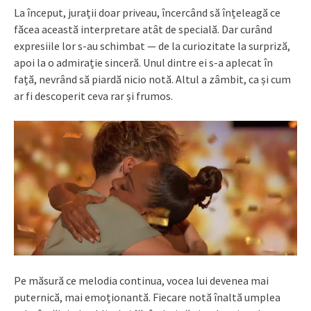
La început, jurații doar priveau, încercând să înțeleagă ce
făcea această interpretare atât de specială. Dar curând
expresiile lor s-au schimbat — de la curiozitate la surpriză,
apoi la o admirație sinceră. Unul dintre ei s-a aplecat în
față, nevrând să piardă nicio notă. Altul a zâmbit, ca și cum
ar fi descoperit ceva rar și frumos.
Pe măsură ce melodia continua, vocea lui devenea mai
puternică, mai emoționantă. Fiecare notă înaltă umplea