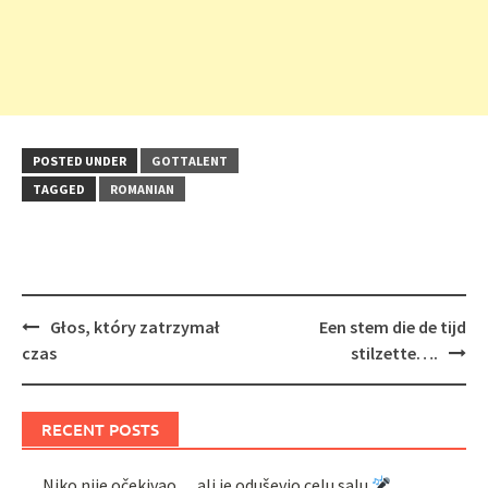
POSTED UNDER
GOTTALENT
TAGGED
ROMANIAN
Post
Głos, który zatrzymał
Een stem die de tijd
navigation
czas
stilzette….
RECENT POSTS
Niko nije očekivao… ali je oduševio celu salu