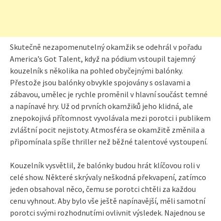
Skutečně nezapomenutelný okamžik se odehrál v pořadu
America’s Got Talent, když na pódium vstoupil tajemný
kouzelník s několika na pohled obyčejnými balónky.
Přestože jsou balónky obvykle spojovány s oslavami a
zábavou, umělec je rychle proměnil v hlavní součást temné
a napínavé hry. Už od prvních okamžiků jeho klidná, ale
znepokojivá přítomnost vyvolávala mezi porotci i publikem
zvláštní pocit nejistoty. Atmosféra se okamžitě změnila a
připomínala spíše thriller než běžné talentové vystoupení.
Kouzelník vysvětlil, že balónky budou hrát klíčovou roli v
celé show. Některé skrývaly neškodná překvapení, zatímco
jeden obsahoval něco, čemu se porotci chtěli za každou
cenu vyhnout. Aby bylo vše ještě napínavější, měli samotní
porotci svými rozhodnutími ovlivnit výsledek. Najednou se