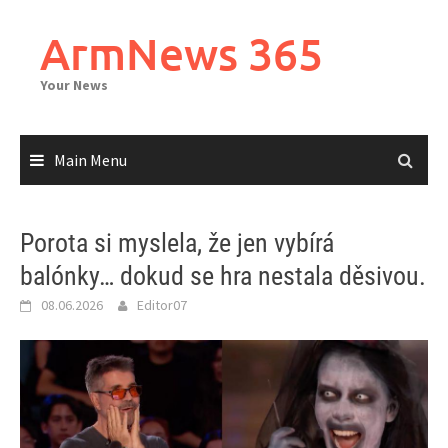
Skip
to
ArmNews 365
content
Your News
Main Menu
Porota si myslela, že jen vybírá
balónky… dokud se hra nestala děsivou.
08.06.2026
Editor07