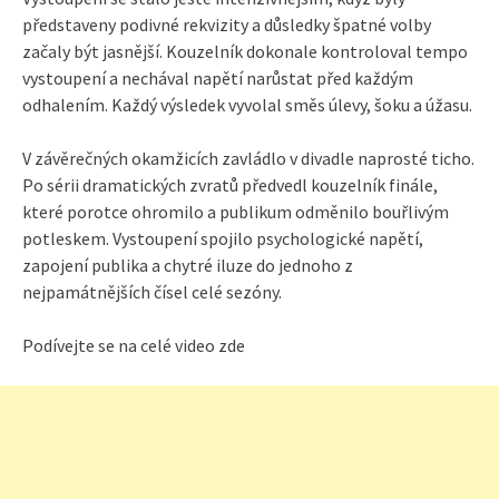
představeny podivné rekvizity a důsledky špatné volby
začaly být jasnější. Kouzelník dokonale kontroloval tempo
vystoupení a nechával napětí narůstat před každým
odhalením. Každý výsledek vyvolal směs úlevy, šoku a úžasu.
V závěrečných okamžicích zavládlo v divadle naprosté ticho.
Po sérii dramatických zvratů předvedl kouzelník finále,
které porotce ohromilo a publikum odměnilo bouřlivým
potleskem. Vystoupení spojilo psychologické napětí,
zapojení publika a chytré iluze do jednoho z
nejpamátnějších čísel celé sezóny.
Podívejte se na celé video zde