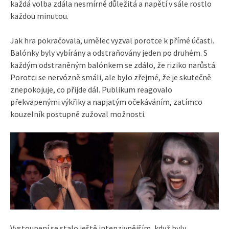
každá volba zdála nesmírně důležitá a napětí v sále rostlo
každou minutou.
Jak hra pokračovala, umělec vyzval porotce k přímé účasti.
Balónky byly vybírány a odstraňovány jeden po druhém. S
každým odstraněným balónkem se zdálo, že riziko narůstá.
Porotci se nervózně smáli, ale bylo zřejmé, že je skutečně
znepokojuje, co přijde dál. Publikum reagovalo
překvapenými výkřiky a napjatým očekáváním, zatímco
kouzelník postupně zužoval možnosti.
Vystoupení se stalo ještě intenzivnějším, když byly