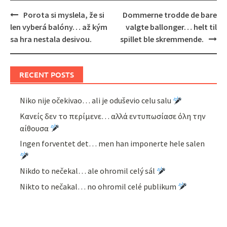
Post
Porota si myslela, že si
Dommerne trodde de bare
navigation
len vyberá balóny… až kým
valgte ballonger… helt til
sa hra nestala desivou.
spillet ble skremmende.
RECENT POSTS
Niko nije očekivao… ali je oduševio celu salu
Κανείς δεν το περίμενε… αλλά εντυπωσίασε όλη την
αίθουσα
Ingen forventet det… men han imponerte hele salen
Nikdo to nečekal… ale ohromil celý sál
Nikto to nečakal… no ohromil celé publikum