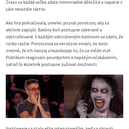
Zrazu sa každá voľba zdala mimoriadne dôležitá a napätie v
sále neustále rástlo.
Ako hra pokračovala, umelec pozval porotcov, aby sa
aktívne zapojili. Balóny boli postupne vyberané a
odstraňované. S každým odstráneným balónom sa zdalo, že
riziko rastie. Porotcovia sa nervózne smiali, no bolo
zrejmé, že ich naozaj znepokojuje to, čo sa môže stať.
Publikum reagovalo povzdychmi a napätým očakávaním,
zatiaľ čo kúzelník postupne zužoval možnosti.
Vystúpenie sa stalo ešte intenzívnejším, keď sa objavili