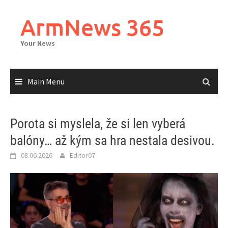
Skip
to
ArmNews 365
content
Your News
Main Menu
Porota si myslela, že si len vyberá
balóny… až kým sa hra nestala desivou.
08.06.2026
Editor07