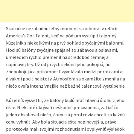
Skutočne nezabudnuteľný moment sa odohral v relácii
America’s Got Talent, keď na pódium vystúpil tajomný
kúzelník s niekoľkými na prvý pohľad obyčajnými balónmi.
Hoci sú balóny zvyčajne spájané so zábavou a oslavami,
umelec ich rýchlo premenil na stredobod temnej a
napínavej hry. Už od prvých sekúnd jeho pokojná, no
znepokojujúca prítomnosť vyvolávala medzi porotcami aj
divákmi pocit neistoty. Atmosféra sa okamžite zmenila na
niečo oveľa intenzívnejšie než bežné talentové vystúpenie.
Kúzelník vysvetlil, že balóny budú hrať hlavnú úlohu v jeho
čísle. Niektoré ukrývali neškodné prekvapenia, zatiaľ čo
jeden obsahoval niečo, čomu sa porotcovia chceli za každú
cenu vyhnúť. Aby bola situácia ešte napínavejšia, práve
porotcovia mali svojimi rozhodnutiami ovplyvniť výsledok.