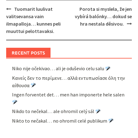
Post
Tuomarit luulivat
Porota si myslela, že jen
navigation
valitsevansa vain
vybírá balónky… dokud se
ilmapalloja… kunnes peli
hra nestala děsivou.
muuttui pelottavaksi.
RECENT POSTS
Niko nije očekivao… ali je oduševio celu salu
Κανείς δεν το περίμενε… αλλά εντυπωσίασε όλη την
αίθουσα
Ingen forventet det… men han imponerte hele salen
Nikdo to nečekal… ale ohromil celý sál
Nikto to nečakal… no ohromil celé publikum