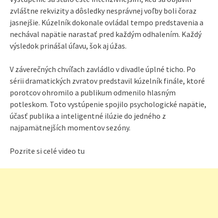
zvláštne rekvizity a dôsledky nesprávnej voľby boli čoraz
jasnejšie. Kúzelník dokonale ovládal tempo predstavenia a
nechával napätie narastať pred každým odhalením. Každý
výsledok prinášal úľavu, šok aj úžas.
V záverečných chvíľach zavládlo v divadle úplné ticho. Po
sérii dramatických zvratov predstavil kúzelník finále, ktoré
porotcov ohromilo a publikum odmenilo hlasným
potleskom. Toto vystúpenie spojilo psychologické napätie,
účasť publika a inteligentné ilúzie do jedného z
najpamätnejších momentov sezóny.
Pozrite si celé video tu