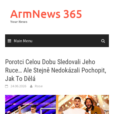
Skip
to
ArmNews 365
content
Your News
Main Menu
Porotci Celou Dobu Sledovali Jeho
Ruce… Ale Stejně Nedokázali Pochopit,
Jak To Dělá
24.06.2026
Rose