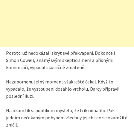
Porotci už nedokázali skrýt své překvapení. Dokonce i
Simon Cowell, známý svým skepticismem a přísnými
komentáři, vypadal skutečně zmateně.
Nezapomenutelný moment však ještě čekal. Když to
vypadalo, že vystoupení dosáhlo vrcholu, Darcy připravil
poslední iluzi.
Na okamžik si publikum myslelo, že trik odhalilo. Pak
jedním nečekaným pohybem všechny jejich teorie okamžitě
zničil.