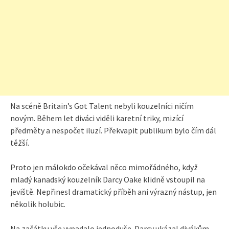
Na scéně Britain’s Got Talent nebyli kouzelníci ničím
novým. Během let diváci viděli karetní triky, mizící
předměty a nespočet iluzí. Překvapit publikum bylo čím dál
těžší.
Proto jen málokdo očekával něco mimořádného, když
mladý kanadský kouzelník Darcy Oake klidně vstoupil na
jeviště. Nepřinesl dramatický příběh ani výrazný nástup, jen
několik holubic.
Na začátku vše vypadalo jednoduše. Darcy ukázal divákům