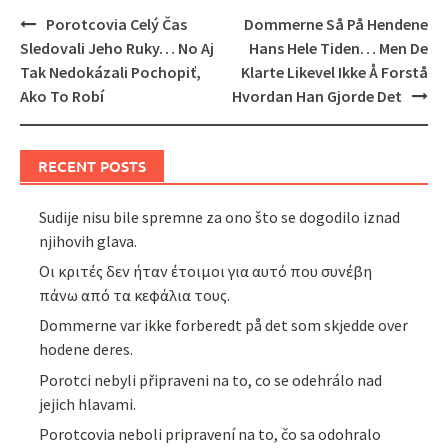
Post
Porotcovia Celý Čas
Dommerne Så På Hendene
navigation
Sledovali Jeho Ruky… No Aj
Hans Hele Tiden… Men De
Tak Nedokázali Pochopiť,
Klarte Likevel Ikke Å Forstå
Ako To Robí
Hvordan Han Gjorde Det
RECENT POSTS
Sudije nisu bile spremne za ono što se dogodilo iznad
njihovih glava.
Οι κριτές δεν ήταν έτοιμοι για αυτό που συνέβη
πάνω από τα κεφάλια τους.
Dommerne var ikke forberedt på det som skjedde over
hodene deres.
Porotci nebyli připraveni na to, co se odehrálo nad
jejich hlavami.
Porotcovia neboli pripravení na to, čo sa odohralo