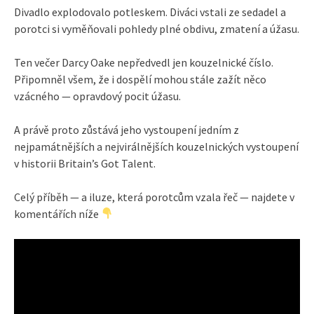
Divadlo explodovalo potleskem. Diváci vstali ze sedadel a
porotci si vyměňovali pohledy plné obdivu, zmatení a úžasu.
Ten večer Darcy Oake nepředvedl jen kouzelnické číslo.
Připomněl všem, že i dospělí mohou stále zažít něco
vzácného — opravdový pocit úžasu.
A právě proto zůstává jeho vystoupení jedním z
nejpamátnějších a nejvirálnějších kouzelnických vystoupení
v historii Britain’s Got Talent.
Celý příběh — a iluze, která porotcům vzala řeč — najdete v
komentářích níže