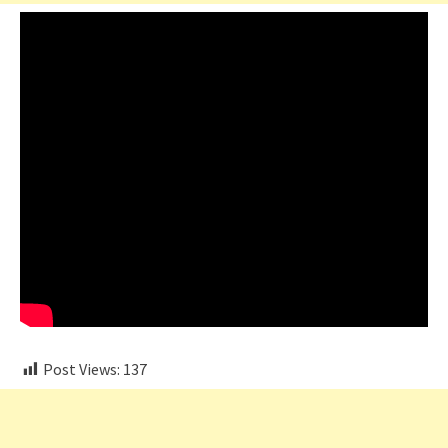
Post Views:
137