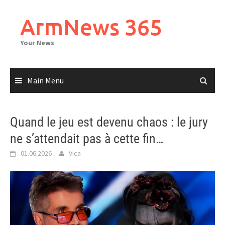
Skip
to
ArmNews 365
content
Your News
Main Menu
Quand le jeu est devenu chaos : le jury
ne s’attendait pas à cette fin…
01.06.2026
Vica