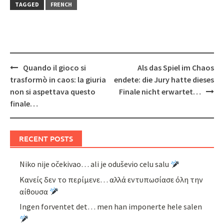
TAGGED
FRENCH
Post
Quando il gioco si
Als das Spiel im Chaos
navigation
trasformò in caos: la giuria
endete: die Jury hatte dieses
non si aspettava questo
Finale nicht erwartet…
finale…
RECENT POSTS
Niko nije očekivao… ali je oduševio celu salu
Κανείς δεν το περίμενε… αλλά εντυπωσίασε όλη την
αίθουσα
Ingen forventet det… men han imponerte hele salen