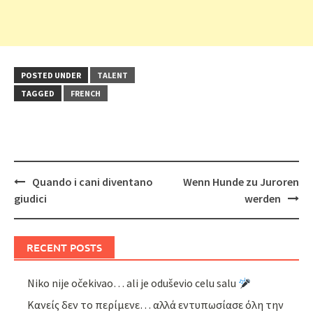
POSTED UNDER
TALENT
TAGGED
FRENCH
Post
Quando i cani diventano
Wenn Hunde zu Juroren
navigation
giudici
werden
RECENT POSTS
Niko nije očekivao… ali je oduševio celu salu
Κανείς δεν το περίμενε… αλλά εντυπωσίασε όλη την