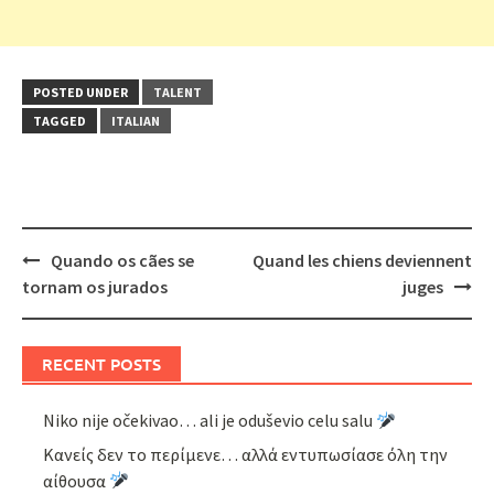
POSTED UNDER
TALENT
TAGGED
ITALIAN
Post
Quando os cães se
Quand les chiens deviennent
navigation
tornam os jurados
juges
RECENT POSTS
Niko nije očekivao… ali je oduševio celu salu
Κανείς δεν το περίμενε… αλλά εντυπωσίασε όλη την
αίθουσα